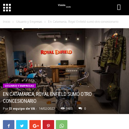
Inicio
Usuario y Empresas
En Catamarca, Royal Enfield sumó otro concesionario
USUARIO Y EMPRESAS
EN CATAMARCA, ROYAL ENFIELD SUMÓ OTRO
CONCESIONARIO
Por
El equipo de VA
-
14/02/2022
1400
0