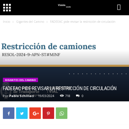
Inicio
Gigantes del Camino
FADEEAC pide revisar la restricción de circulación
GIGANTES DEL CAMINO
FADEEAC PIDE REVISAR LA RESTRICCIÓN DE CIRCULACIÓN
Por
Pablo Schillaci
-
19/03/2024
718
0