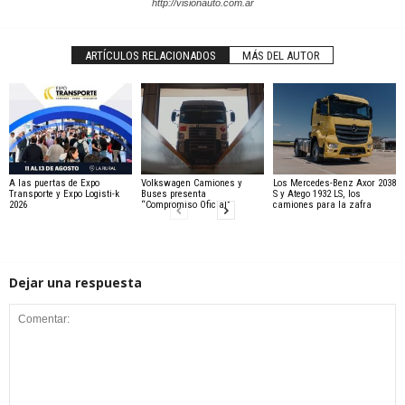
http://visionauto.com.ar
ARTÍCULOS RELACIONADOS
MÁS DEL AUTOR
A las puertas de Expo
Volkswagen Camiones y
Los Mercedes-Benz Axor 2038
Transporte y Expo Logisti-k
Buses presenta
S y Atego 1932 LS, los
2026
“Compromiso Oficial”
camiones para la zafra
Dejar una respuesta