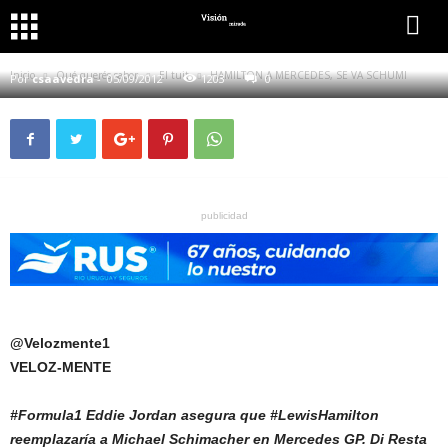
QUÉ QUERÉS SABER
EL TUIT
HAMILTON A MERCEDES, SE VA SCHUMI
Inicio
Qué querés saber
El tuit
HAMILTON A MERCEDES, SE VA SCHUMI
Por
csaavedra
-
05/09/2012
1203
0
publicidad
@Velozmente1
VELOZ-MENTE
#Formula1 Eddie Jordan asegura que #LewisHamilton
reemplazaría a Michael Schimacher en Mercedes GP. Di Resta