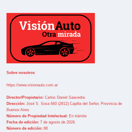
Sobre nosotros
https://www.visionauto.com.ar
Director/Propietario:
Carlos Daniel Saavedra
Dirección:
José S. Sosa 660 (2812) Capilla del Señor, Provincia de
Buenos Aires
Número de Propiedad Intelectual:
En trámite
Fecha de edición:
7 de agosto de 2026
Número de edición:
88