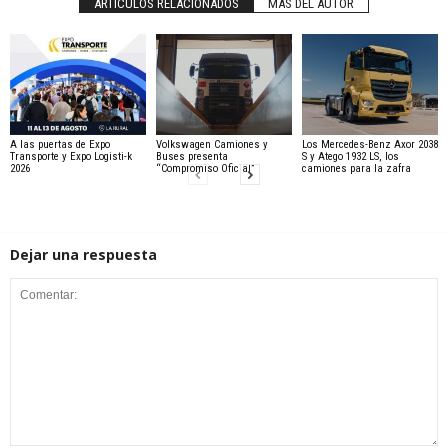
ARTÍCULOS RELACIONADOS
MÁS DEL AUTOR
A las puertas de Expo
Volkswagen Camiones y
Los Mercedes-Benz Axor 2038
Transporte y Expo Logisti-k
Buses presenta
S y Atego 1932 LS, los
2026
“Compromiso Oficial”
camiones para la zafra
Dejar una respuesta