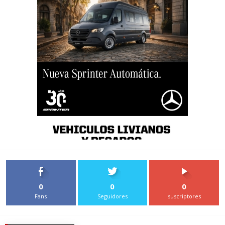
0
0
0
Fans
Seguidores
suscriptores