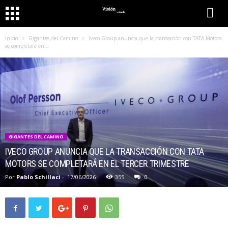
Inicio
Gigantes del Camino
Iveco Group anuncia que la transacción con TATA Motors
se completará en...
GIGANTES DEL CAMINO
IVECO GROUP ANUNCIA QUE LA TRANSACCIÓN CON TATA
MOTORS SE COMPLETARÁ EN EL TERCER TRIMESTRE
Por
Pablo Schillaci
-
17/06/2026
355
0