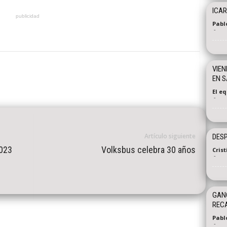
ICAR
publicidad
Pabl
-
VIEN
EN S
El e
-
Artículo siguiente
DESP
2023
Volksbus celebra 30 años
Cris
-
GANÓ
REC
Pabl
-