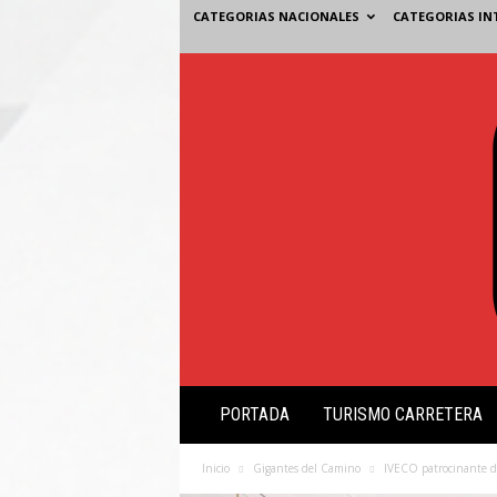
CATEGORIAS NACIONALES
CATEGORIAS IN
V
PORTADA
TURISMO CARRETERA
i
s
i
Inicio
Gigantes del Camino
IVECO patrocinante d
ó