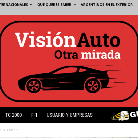
TERNACIONALES
QUÉ QUERÉS SABER
ARGENTINOS EN EL EXTERIOR
TC 2000
F-1
USUARIO Y EMPRESAS
e TC Pick Up