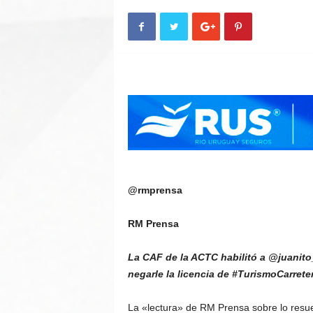
n
A
u
t
o
@rmprensa
RM Prensa
La CAF de la ACTC habilitó a @juanito_
negarle la licencia de #TurismoCarrete
La «lectura» de RM Prensa sobre lo resue