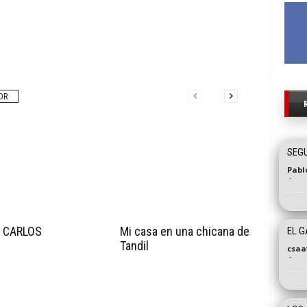
OR
SEG
Pabl
-
 CARLOS
Mi casa en una chicana de
EL G
Tandil
csaa
-