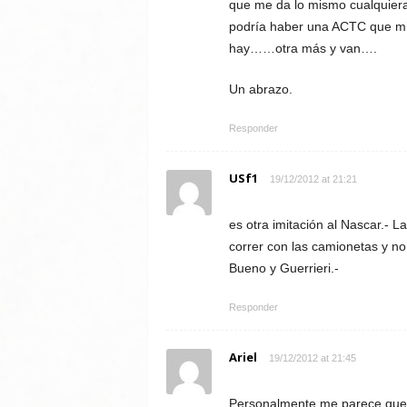
que me da lo mismo cualquiera
podría haber una ACTC que mi
hay……otra más y van….
Un abrazo.
Responder
USf1
19/12/2012 at 21:21
es otra imitación al Nascar.- 
correr con las camionetas y no
Bueno y Guerrieri.-
Responder
Ariel
19/12/2012 at 21:45
Personalmente me parece que l