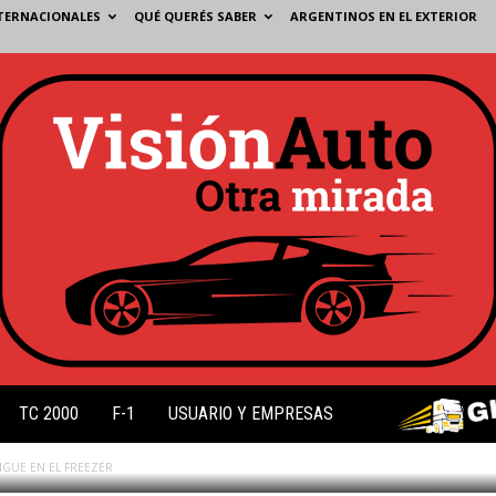
TERNACIONALES
QUÉ QUERÉS SABER
ARGENTINOS EN EL EXTERIOR
IGUE EN EL FREEZER
TC 2000
F-1
USUARIO Y EMPRESAS
SIGUE EN EL FREEZER