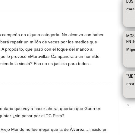
LOS 
csaa
-
lga campeón en alguna categoría. No alcanza con haber
MOSC
ENT
berá repetir un millón de veces por los medios que
 A propósito, que pasó con el toque del manco a
Migu
-
 que le provocó «Maravilla» Campanera a un humilde
endo la siesta? Eso no es justicia para todos.-
"ME 
Cris
-
ntario que voy a hacer ahora, querían que Guerrieri
guntar ¿sin pasar por el TC Pista?
 Viejo Mundo no fue mejor que la de Álvarez….insisto en