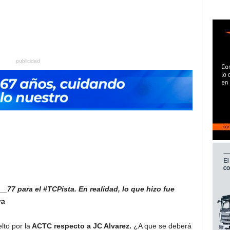
publicidad
_77 para el #TCPista. En realidad, lo que hizo fue
ra
lto por la
ACTC respecto a JC Alvarez.
¿A que se deberá