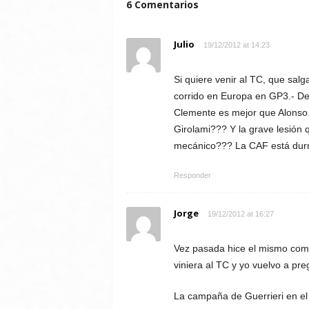
6 Comentarios
Julio
19/12/2012 at 14:23
Si quiere venir al TC, que sa
corrido en Europa en GP3.- De
Clemente es mejor que Alonso.
Girolami??? Y la grave lesión
mecánico??? La CAF está durmi
Responder
Jorge
19/12/2012 at 16:27
Vez pasada hice el mismo come
viniera al TC y yo vuelvo a pre
La campaña de Guerrieri en el