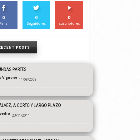
0
0
0
Fans
Seguidores
suscriptores
RECENT POSTS
UNDAS PARTES…
o Vignone
11/08/2009
ÁLVEZ, A CORTO Y LARGO PLAZO
vedra
23/11/2011