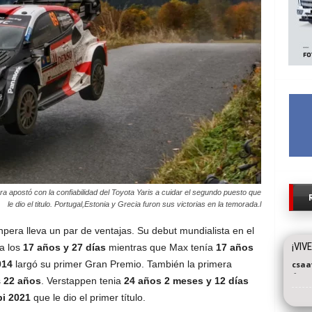
ra apostó con la confiabilidad del Toyota Yaris a cuidar el segundo puesto que
le dio el titulo. Portugal,Estonia y Grecia furon sus victorias en la temorada.l
pera lleva un par de ventajas. Su debut mundialista en el
¡VIV
 a los
17 años y 27 días
mientras que Max tenía
17 años
014
largó su primer Gran Premio. También la primera
csaa
-
s
22 años
. Verstappen tenia
24 años 2 meses y 12 días
i 2021
que le dio el primer título.