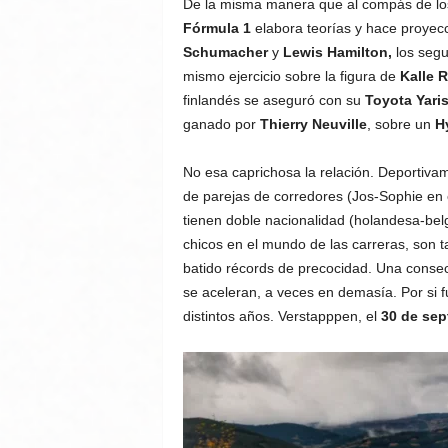
De la misma manera que al compás de los 
Fórmula 1
elabora teorías y hace proyecci
Schumacher
y
Lewis Hamilton,
los segu
mismo ejercicio sobre la figura de
Kalle 
finlandés se aseguró con su
Toyota Yari
ganado por
Thierry Neuville
, sobre un
H
No esa caprichosa la relación. Deportiva
de parejas de corredores (Jos-Sophie en 
tienen doble nacionalidad (holandesa-be
chicos en el mundo de las carreras, son
batido récords de precocidad. Una conse
se aceleran, a veces en demasía. Por si 
distintos años. Verstapppen, el
30 de sep