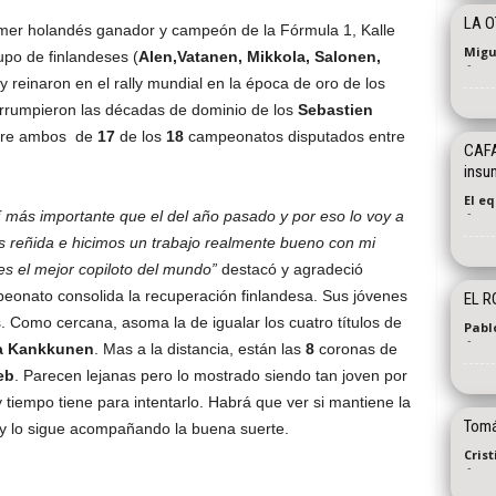
LA 
rimer holandés ganador y campeón de la Fórmula 1, Kalle
Migu
po de finlandeses (
Alen,Vatanen, Mikkola, Salonen,
-
y reinaron en el rally mundial en la época de oro de los
errumpieron las décadas de dominio de los
Sebastien
tre ambos de
17
de los
18
campeonatos disputados entre
CAFA
insu
El e
-
í más importante que el del año pasado y por eso lo voy a
s reñida
e hicimos un trabajo realmente bueno con mi
s el mejor copiloto del mundo”
destacó y agradeció
eonato consolida la recuperación finlandesa. Sus jóvenes
EL R
Como cercana, asoma la de igualar los cuatro títulos de
Pabl
-
a Kankkunen
. Mas a la distancia, están las
8
coronas de
eb
. Parecen lejanas pero lo mostrado siendo tan joven por
 y tiempo tiene para intentarlo. Habrá que ver si mantiene la
Tomá
 y lo sigue acompañando la buena suerte.
Cris
-