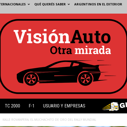
TERNACIONALES
QUÉ QUERÉS SABER
ARGENTINOS EN EL EXTERIOR
TC 2000
F-1
USUARIO Y EMPRESAS
KALLE ROVANPERA, EL MUCHACHITO DE ORO DEL RALLY MUNDIAL