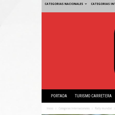
CATEGORIAS NACIONALES
CATEGORIAS IN
V
PORTADA
TURISMO CARRETERA
i
s
i
Inicio
Categorias Internacionales
Rally mundial
ó