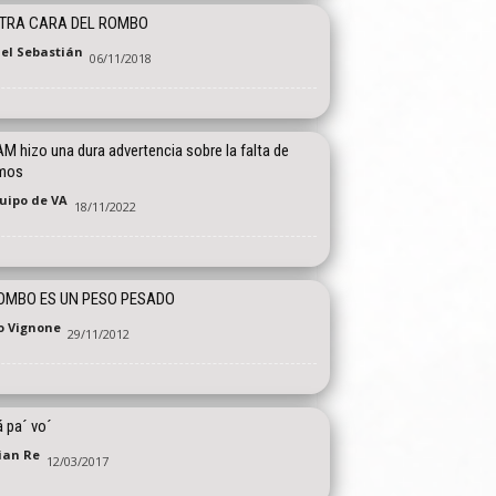
OTRA CARA DEL ROMBO
el Sebastián
06/11/2018
M hizo una dura advertencia sobre la falta de
mos
quipo de VA
18/11/2022
OMBO ES UN PESO PESADO
o Vignone
29/11/2012
 pa´ vo´
tian Re
12/03/2017