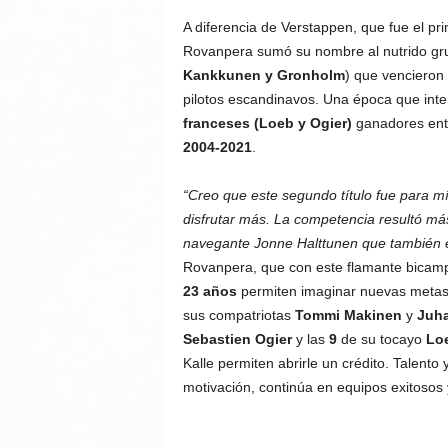
A diferencia de Verstappen, que fue el p
Rovanpera sumó su nombre al nutrido gru
Kankkunen y Gronholm
) que vencieron 
pilotos escandinavos. Una época que int
franceses (Loeb y Ogier)
ganadores en
2004-2021
.
“Creo que este segundo título fue para m
disfrutar más. La competencia resultó má
navegante Jonne Halttunen que también e
Rovanpera, que con este flamante bicamp
23 años
permiten imaginar nuevas metas. 
sus compatriotas
Tommi Makinen
y
Juh
Sebastien Ogier
y las
9
de su tocayo
Lo
Kalle permiten abrirle un crédito. Talento
motivación, continúa en equipos exitosos