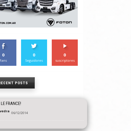
0
0
0
Fans
Seguidores
suscriptores
RECENT POSTS
E LE FRANCE!
vedra
06/12/2014