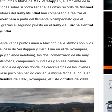
triunfos y títulos de
Max Verstappen,
el ambiente de la
ones sobre si podrá llegar a las cifras récords de
Michael
idores del
Rally Mundial
han comenzado a realizar el
Rovanpera
a partir del flamante bicampeonato que el
s
gracias al segundo puesto en el
Rally de Europa Central
yundai
.
mente varios puntos unen a Max con Kalle. Ambos son hijos
el caso de Verstappen y Harri Tiina en el de Rovanpera,
lga y finlandesa-letona), los dos comenzaron desde muy
 talentosos, campeones mundiales y en ese camino han
cuencia de épocas donde los crecimientos de los jóvenes
fuese poco han nacido casi en la misma fecha, aunque en
tiembre de 1997
, Rovanpera, el
1 de octubre de 2000
.