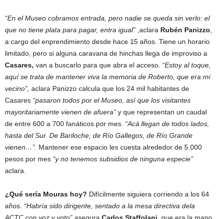
“En el Museo cobramos entrada, pero nadie se queda sin verlo: el
que no tiene plata para pagar, entra igual”
,aclara
Rubén Panizzo
,
a cargo del enprendimiento desde hace 15 años. Tiene un horario
limitado, pero si alguna caravana de hinchas llega de improviso a
Casares,
van a buscarlo para que abra el acceso.
“Estoy al toque,
aquí se trata de mantener viva la memoria de Roberto, que era mi
vecino”,
aclara Panizzo calcula que los 24 mil habitantes de
Casares
“pasaron todos por el Museo, así que los visitantes
mayoritariamente vienen de afuera”
y que representan un caudal
de entre 600 a 700 fanáticos por mes.
“Acá llegan de todos lados,
hasta del Sur. De Bariloche, de Río Gallegos, de Río Grande
vienen…”.
Mantener ese espacio les cuesta alrededor de 5.000
pesos por mes
“y no tenemos subsidios de ninguna especie”
aclara.
¿Qué sería Mouras hoy?
Difícilmente siguiera corriendo a los 64
años.
“Habría sido dirigente, sentado a la mesa directiva dela
ACTC con voz y voto”
asegura
Carlos Staffolani,
que era la mano