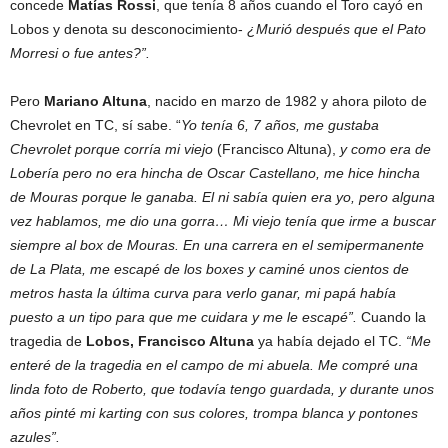
concede
Matías Rossi
, que tenía 8 años cuando el Toro cayó en
Lobos y denota su desconocimiento-
¿Murió después que el Pato
Morresi o fue antes?”.
Pero
Mariano Altuna
, nacido en marzo de 1982 y ahora piloto de
Chevrolet en TC, sí sabe. “
Yo tenía 6, 7 años, me gustaba
Chevrolet porque corría mi viejo
(Francisco Altuna),
y como era de
Lobería pero no era hincha de Oscar Castellano, me hice hincha
de Mouras porque le ganaba. El ni sabía quien era yo, pero alguna
vez hablamos, me dio una gorra… Mi viejo tenía que irme a buscar
siempre al box de Mouras. En una carrera en el semipermanente
de La Plata, me escapé de los boxes y caminé unos cientos de
metros hasta la última curva para verlo ganar, mi papá había
puesto a un tipo para que me cuidara y me le escapé”.
Cuando la
tragedia de
Lobos, Francisco Altuna
ya había dejado el TC.
“Me
enteré de la tragedia en el campo de mi abuela. Me compré una
linda foto de Roberto, que todavía tengo guardada, y durante unos
años pinté mi karting con sus colores, trompa blanca y pontones
azules”.