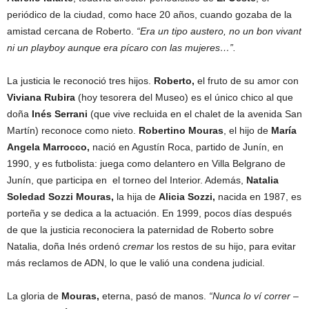
periódico de la ciudad, como hace 20 años, cuando gozaba de la
amistad cercana de Roberto.
“Era un tipo austero, no un bon vivant
ni un playboy aunque era pícaro con las mujeres…”.
La justicia le reconoció tres hijos.
Roberto,
el fruto de su amor con
Viviana
Rubira
(hoy tesorera del Museo) es el único chico al que
doña
Inés Serrani
(que vive recluida en el chalet de la avenida San
Martín) reconoce como nieto.
Robertino Mouras
, el hijo de
María
Angela Marrocco,
nació en Agustín Roca, partido de Junín, en
1990, y es futbolista: juega como delantero en Villa Belgrano de
Junín, que participa en el torneo del Interior. Además,
Natalia
Soledad Sozzi Mouras,
la hija de
Alicia Sozzi,
nacida en 1987, es
porteña y se dedica a la actuación. En 1999, pocos días después
de que la justicia reconociera la paternidad de Roberto sobre
Natalia, doña Inés ordenó
cremar
los restos de su hijo, para evitar
más reclamos de ADN, lo que le valió una condena judicial.
La gloria de
Mouras,
eterna, pasó de manos.
“Nunca lo ví correr
–