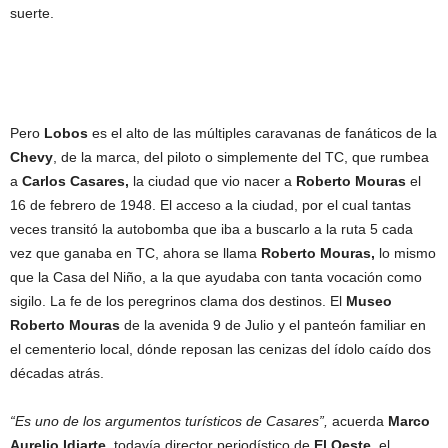
suerte.
Pero
Lobos
es el alto de las múltiples caravanas de fanáticos de la
Chevy
, de la marca, del piloto o simplemente del TC, que rumbea
a
Carlos Casares,
la ciudad que vio nacer a
Roberto Mouras
el
16 de febrero de 1948. El acceso a la ciudad, por el cual tantas
veces transitó la autobomba que iba a buscarlo a la ruta 5 cada
vez que ganaba en TC, ahora se llama
Roberto Mouras,
lo mismo
que la Casa del Niño, a la que ayudaba con tanta vocación como
sigilo. La fe de los peregrinos clama dos destinos. El
Museo
Roberto Mouras
de la avenida 9 de Julio y el panteón familiar en
el cementerio local, dónde reposan las cenizas del ídolo caído dos
décadas atrás.
“Es uno de los argumentos turísticos de Casares”,
acuerda
Marco
Aurelio Idiarte
, todavía director periodístico de
El Oeste
, el