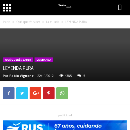
Inicio
Qué querés saber
La mirada
LEYENDA PURA
QUÉ QUERÉS SABER
LA MIRADA
LEYENDA PURA
Por
Pablo Vignone
-
22/11/2012
4385
5
publicidad