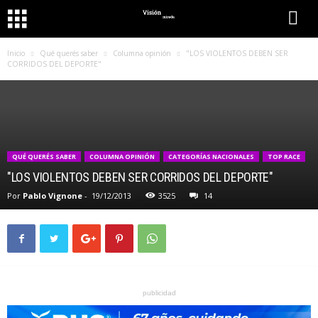
Inicio
Qué querés saber
Columna opinión
"LOS VIOLENTOS DEBEN SER
CORRIDOS DEL DEPORTE"
QUÉ QUERÉS SABER
COLUMNA OPINIÓN
CATEGORÍAS NACIONALES
TOP RACE
"LOS VIOLENTOS DEBEN SER CORRIDOS DEL DEPORTE"
Por
Pablo Vignone
-
19/12/2013
3525
14
publicidad