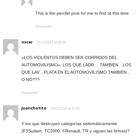
This is the percfet post for me to find at this time
Responder
oscar
21/12/2013 at 06:55
«LOS VIOLENTOS DEBEN SER CORRIDOS DEL
AUTOMOVILISMO», LOS QUE LADR… TAMBIEN…LOS
QUE LAV…PLATA EN EL AUTOMOVILISMO TAMBIEN…
O NO???
Responder
Juanchotito
23/12/2013 at 13:05
Y los que destruyen categorías sistemáticamente
(F3Sudam, TC2000, FRenault, TR y siguen las firmas)?