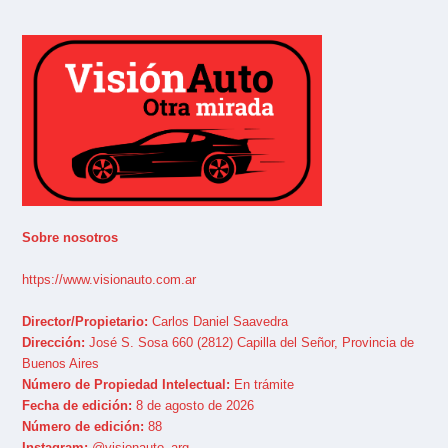
Sobre nosotros
https://www.visionauto.com.ar
Director/Propietario:
Carlos Daniel Saavedra
Dirección:
José S. Sosa 660 (2812) Capilla del Señor, Provincia de
Buenos Aires
Número de Propiedad Intelectual:
En trámite
Fecha de edición:
8 de agosto de 2026
Número de edición:
88
Instagram:
@visionauto_arg