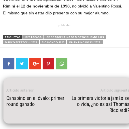
Rimini
el
12 de noviembre de 1998,
no olvidó a Valentino Rossi.
El mismo que sin estar dijo presente con su mejor alumno.
publicidad
ETIQUETAS
DESTACADA
GP DE ARGENTINA DE MOTOCICLISMO 2023
MARCO BEZZECCHI 2023
RÍO HONDO 2023
VALENTINO ROSSI 2023.
Artículo anterior
Artículo siguient
Canapino en el óvalo: primer
La primera victoria jamás s
round ganado
olvida, ¿no es así Thomá
Ricciardi