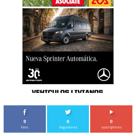
0
0
0
Fans
Seguidores
suscriptores