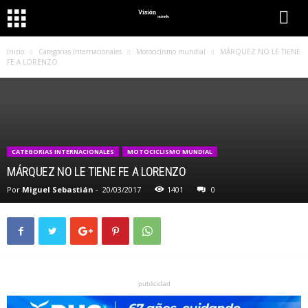
Inicio
Categorias Internacionales
Motociclismo mundial
MÁRQUEZ NO LE TIENE
FE A LORENZO
CATEGORIAS INTERNACIONALES
MOTOCICLISMO MUNDIAL
MÁRQUEZ NO LE TIENE FE A LORENZO
Por
Miguel Sebastián
-
20/03/2017
1401
0
publicidad