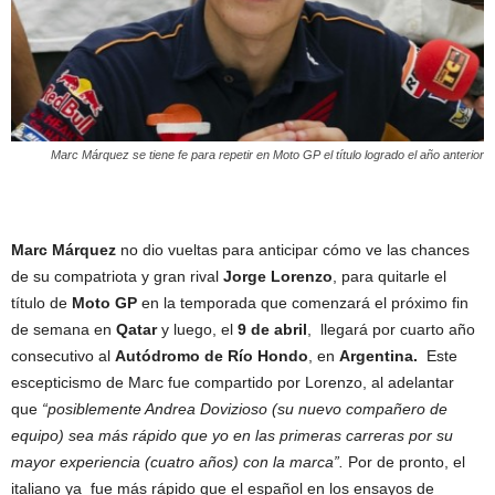
Marc Márquez se tiene fe para repetir en Moto GP el título logrado el año anterior
Marc Márquez
no dio vueltas para anticipar cómo ve las chances
de su compatriota y gran rival
Jorge Lorenzo
, para quitarle el
título de
Moto GP
en la temporada que comenzará el próximo fin
de semana en
Qatar
y luego, el
9 de abril
, llegará por cuarto año
consecutivo al
Autódromo de Río Hondo
, en
Argentina.
Este
escepticismo de Marc fue compartido por Lorenzo, al adelantar
que
“posiblemente Andrea Dovizioso (su nuevo compañero de
equipo) sea más rápido que yo en las primeras carreras por su
mayor experiencia (cuatro años) con la marca”.
Por de pronto, el
italiano ya fue más rápido que el español en los ensayos de