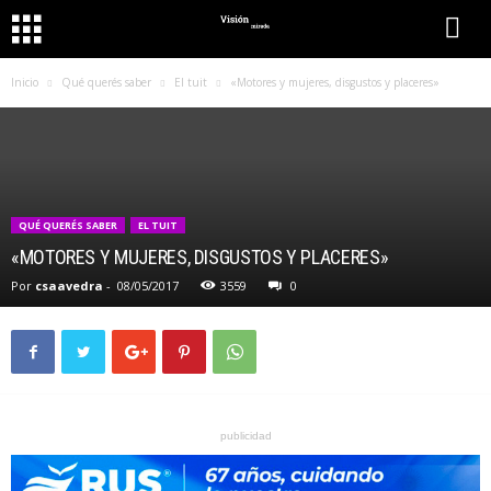
Inicio
Qué querés saber
El tuit
«Motores y mujeres, disgustos y placeres»
QUÉ QUERÉS SABER
EL TUIT
«MOTORES Y MUJERES, DISGUSTOS Y PLACERES»
Por
csaavedra
-
08/05/2017
3559
0
publicidad