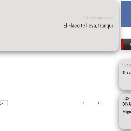
Artículo siguiente
El Flaco te lleva, tranqui
Luci
El e
-
JOSI
OR
DINA
Migu
-