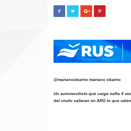
n
A
u
t
o
@marianoobarrio
mariano obarrio
Un automovilista que carga nafta 4 vec
del crudo valieran en ARG lo que vale