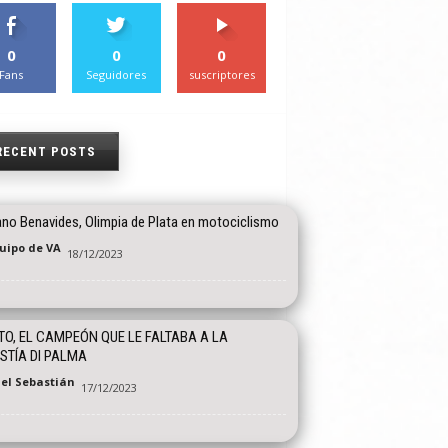
0
0
0
Fans
Seguidores
suscriptores
RECENT POSTS
ano Benavides, Olimpia de Plata en motociclismo
quipo de VA
18/12/2023
TO, EL CAMPEÓN QUE LE FALTABA A LA
STÍA DI PALMA
el Sebastián
17/12/2023