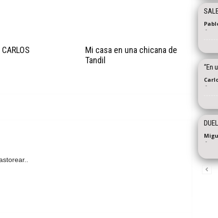
SALE
Pabl
-
 CARLOS
Mi casa en una chicana de
Tandil
“En u
Carl
-
DUEL
Migu
-
astorear..