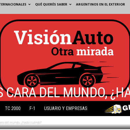
TERNACIONALES
QUÉ QUERÉS SABER
ARGENTINOS EN EL EXTERIOR
S CARA DEL MUNDO, ¿H
TC 2000
F-1
USUARIO Y EMPRESAS
cara del mundo, ¿hasta cuándo?