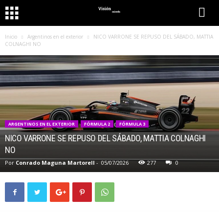
Inicio
Argentinos en el exterior
NICO VARRONE SE REPUSO DEL SÁBADO, MATTIA
COLNAGHI NO
ARGENTINOS EN EL EXTERIOR
FÓRMULA 2
FÓRMULA 3
NICO VARRONE SE REPUSO DEL SÁBADO, MATTIA COLNAGHI
NO
Por
Conrado Maguna Martorell
-
05/07/2026
277
0