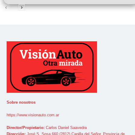
Sobre nosotros
https://www.visionauto.com.ar
Director/Propietario:
Carlos Daniel Saavedra
Dirección:
José S. Sosa 660 (2812) Capilla del Señor, Provincia de