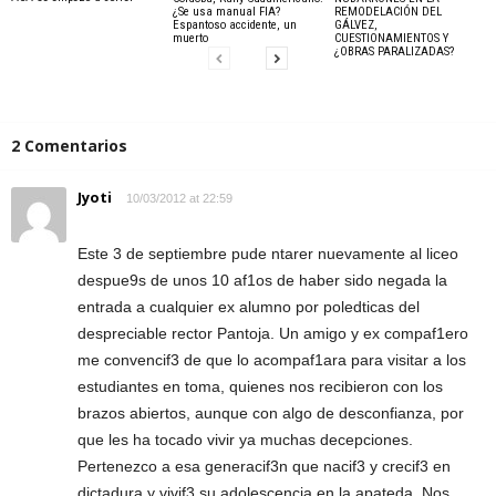
¿Se usa manual FIA?
REMODELACIÓN DEL
Espantoso accidente, un
GÁLVEZ,
muerto
CUESTIONAMIENTOS Y
¿OBRAS PARALIZADAS?
2 Comentarios
Jyoti
10/03/2012 at 22:59
Este 3 de septiembre pude ntarer nuevamente al liceo
despue9s de unos 10 af1os de haber sido negada la
entrada a cualquier ex alumno por poledticas del
despreciable rector Pantoja. Un amigo y ex compaf1ero
me convencif3 de que lo acompaf1ara para visitar a los
estudiantes en toma, quienes nos recibieron con los
brazos abiertos, aunque con algo de desconfianza, por
que les ha tocado vivir ya muchas decepciones.
Pertenezco a esa generacif3n que nacif3 y crecif3 en
dictadura y vivif3 su adolescencia en la apateda. Nos