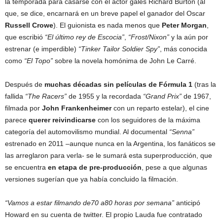
la temporada para casarse con el actor galés Richard Burton (al
que, se dice, encarnará en un breve papel el ganador del Oscar
Russell Crowe
). El guionista es nada menos que
Peter Morgan
,
que escribió
“El último rey de Escocia”
,
“Frost/Nixon”
y la aún por
estrenar (e imperdible)
“Tinker Tailor Soldier Spy”
, más conocida
como
“El Topo”
sobre la novela homónima de John Le Carré.
Después de
muchas décadas sin películas de Fórmula 1
(tras la
fallida
“The Racers”
de 1955 y la recordada
“Grand Prix”
de 1967,
filmada por
John Frankenheimer
con un reparto estelar), el cine
parece
querer reivindicarse
con los seguidores de la máxima
categoría del automovilismo mundial. Al documental
“Senna”
estrenado en 2011 –aunque nunca en la Argentina, los fanáticos se
las arreglaron para verla- se le sumará esta superproducción, que
se encuentra
en etapa de pre-producción
, pese a que algunas
versiones sugerían que ya había concluido la filmación.
“Vamos a estar filmando de70 a80 horas por semana”
anticipó
Howard en su cuenta de twitter. El propio Lauda fue contratado