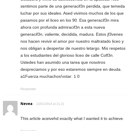
sentimos parte de una generacif3n perdida, que temeda
luchar por sus ideales. Ased vivimos muchos de los que
pasamos por el liceo en los 90. Esa generacif3n mira
ahora con profunda admiracif3n a esta nueva
generacif3n, valiente, decidida, madura. Estos jf3venes
nos hacen revivir el amor por nuestro maltratado liceo y
nos obligan a despertar de nuestro letargo. Mis respetos
a los estudiantes del glorioso liceo de calle Colf3n.
Ustedes han asumido una tarea que nosotros
despreciamos y por eso estaremos siempre en deuda.
a1Fuerza muchachos!votar: 1 0
Responder
Nevea
22/01/2014 at 21:21
This article aceivehd exactly what I wanted it to achieve.
Responder