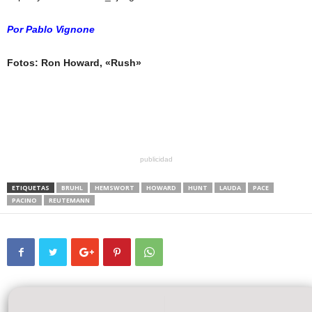
Por Pablo Vignone
Fotos: Ron Howard, «Rush»
publicidad
ETIQUETAS
BRUHL
HEMSWORT
HOWARD
HUNT
LAUDA
PACE
PACINO
REUTEMANN