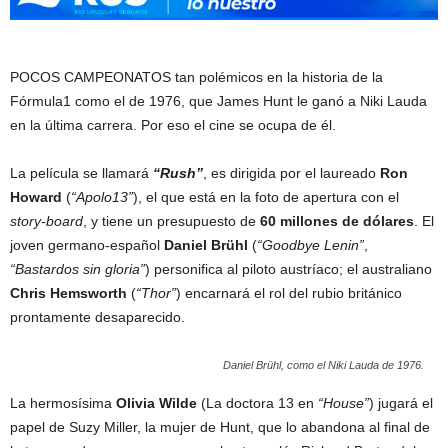
POCOS CAMPEONATOS tan polémicos en la historia de la
Fórmula1 como el de 1976, que James Hunt le ganó a Niki Lauda
en la última carrera. Por eso el cine se ocupa de él.
La película se llamará
“Rush”
, es dirigida por el laureado
Ron
Howard
(
“Apolo13”
), el que está en la foto de apertura con el
story-board
, y tiene un presupuesto de
60 millones de dólares
. El
joven germano-español
Daniel Brühl
(
“Goodbye Lenin”
,
“Bastardos sin gloria”
) personifica al piloto austríaco; el australiano
Chris Hemsworth
(
“Thor”
) encarnará el rol del rubio británico
prontamente desaparecido.
Daniel Brühl, como el Niki Lauda de 1976.
La hermosísima
Olivia Wilde
(La doctora 13 en
“House”
) jugará el
papel de Suzy Miller, la mujer de Hunt, que lo abandona al final de