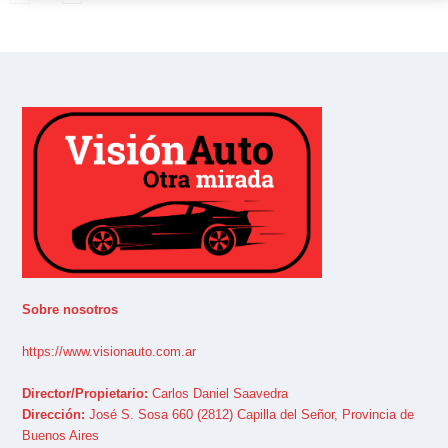
Sobre nosotros
https://www.visionauto.com.ar
Director/Propietario:
Carlos Daniel Saavedra
Dirección:
José S. Sosa 660 (2812) Capilla del Señor, Provincia de
Buenos Aires