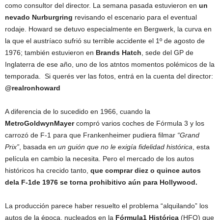
como consultor del director. La semana pasada estuvieron en
un
nevado Nurburgring
revisando el escenario para el eventual
rodaje. Howard se detuvo especialmente en Bergwerk, la curva en
la que el austríaco sufrió su terrible accidente el 1º de agosto de
1976; también estuvieron en
Brands Hatch
, sede del GP de
Inglaterra de ese año, uno de los atntos momentos polémicos de la
temporada. Si querés ver las fotos, entrá en la cuenta del director:
@realronhoward
A diferencia de lo sucedido en 1966, cuando la
MetroGoldwynMayer
compró varios coches de Fórmula 3 y los
carrozó de F-1 para que Frankenheimer pudiera filmar
“Grand
Prix”
, basada en
un guión que no le exigía fidelidad histórica
, esta
película en cambio la necesita. Pero el mercado de los autos
históricos ha crecido tanto,
que comprar diez o quince autos
dela F-1de 1976 se torna prohibitivo aún para Hollywood.
La producción parece haber resuelto el problema “alquilando” los
autos de la época, nucleados en la
Fórmula1 Histórica
(HFO) que