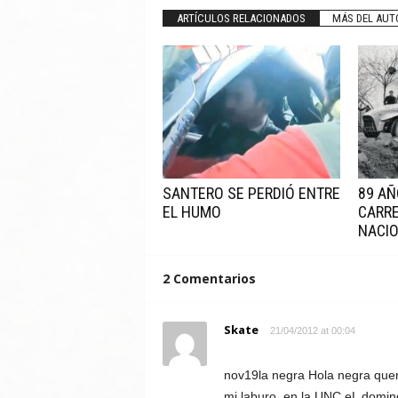
ARTÍCULOS RELACIONADOS
MÁS DEL AUT
SANTERO SE PERDIÓ ENTRE
89 AÑ
EL HUMO
CARRE
NACI
2 Comentarios
Skate
21/04/2012 at 00:04
nov19la negra Hola negra queri
mi laburo, en la UNC.eL doming