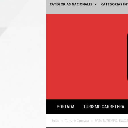
CATEGORIAS NACIONALES
CATEGORIAS IN
V
PORTADA
TURISMO CARRETERA
i
s
i
Inicio
Turismo Carretera
PASA EL TIEMPO, ELLO
ó