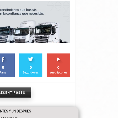
0
0
0
Fans
Seguidores
suscriptores
RECENT POSTS
NTES Y UN DESPUÉS
os Saavedra