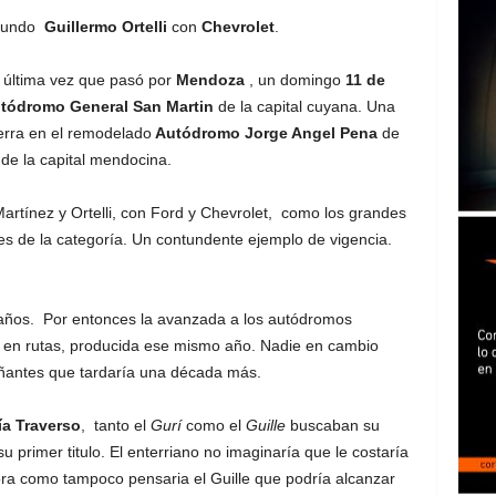
egundo
Guillermo Ortelli
con
Chevrolet
.
 última vez que pasó por
Mendoza
, un domingo
11 de
tódromo General San Martin
de la capital cuyana. Una
erra en el remodelado
Autódromo Jorge Angel Pena
de
de la capital mendocina.
artínez y Ortelli, con Ford y Chevrolet, como los grandes
es de la categoría. Un contundente ejemplo de vigencia.
años. Por entonces la avanzada a los autódromos
as en rutas, producida ese mismo año. Nadie en cambio
ñantes que tardaría una década más.
a Traverso
, tanto el
Gurí
como el
Guille
buscaban su
su primer titulo. El enterriano no imaginaría que le costaría
hora como tampoco pensaria el Guille que podría alcanzar