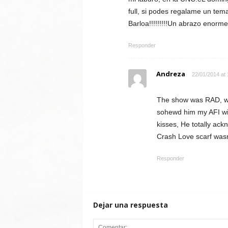
full, si podes regalame un tema
Barloa!!!!!!!!!Un abrazo enorme 
Responder
Andreza
22/01/2014 at 
The show was RAD, we 
sohewd him my AFI win
kisses, He totally ack
Crash Love scarf wasn
Responder
Dejar una respuesta