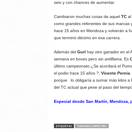
seis y con chances de aumentar.
Cambiaron muchas cosas de aquel
TC
al 
como grandes referentes de sus marcas y l
hace 15 años en Mendoza y volverán a ha
que terminó décimo en esa carrera.
Además del
Gurí
hay otro ganador en el 
semana en boxes pero sin antiflama. Es
O
último campeonato.¿Se acordará el Puma?
el podio hace 15 años ?,
Vicente Pernia
.
porque lo obligaría a sumar más kilos a l
del TC actual que pese al paso del tiemp
Especial desde San Martín, Mendoza, p
ETIQUETAS
TURISMO CARRETERA