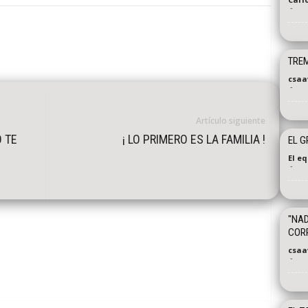
-
TRE
csaa
-
Artículo siguiente
O TE
¡ LO PRIMERO ES LA FAMILIA !
EL G
El e
-
"NAD
CORR
csaa
-