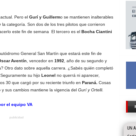
actual. Pero el
Gurí y Guillerm
o se mantienen inalterables
a categoría. Son dos de los tres pilotos que corrieron
cerlo este fin de semana El tercero es el
Bocha Ciantini
Autódromo General San Martín que estará este fin de
scar Aventín
, vencedor en
1992
, año de su segundo y
 Otro dato sobre aquella carrera. ¿Sabés quién completó
 Seguramente su hijo
Leonel
no querrá ni aparecer,
os 30 que cargó por su reciente triunfo en
Paraná.
Cosas
o y sus cambios mantiene la vigencia del
Gurí y Ortelli.
or el equipo VA
publicidad
UN A
Carl