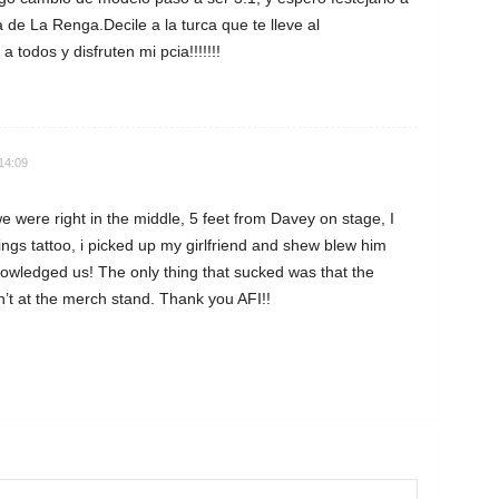
 de La Renga.Decile a la turca que te lleve al
a todos y disfruten mi pcia!!!!!!!
14:09
were right in the middle, 5 feet from Davey on stage, I
gs tattoo, i picked up my girlfriend and shew blew him
nowledged us! The only thing that sucked was that the
’t at the merch stand. Thank you AFI!!