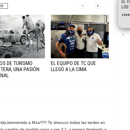
EL T
OR
LOS 
csaa
-
OS DE TURISMO
EL EQUIPO DE TC QUE
TERA, UNA PASIÓN
LLEGÓ A LA CIMA
ONAL
da,bienvenida a Mza!!!!!! Te sheucco todas las tardes en
o cambio de modelo paso a ser 3.1, y espero festejarlo a