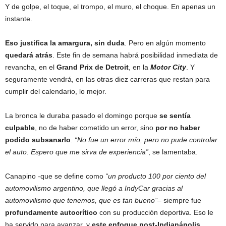
Y de golpe, el toque, el trompo, el muro, el choque. En apenas un
instante.
Eso justifica la amargura, sin duda
. Pero en algún momento
quedará atrás
. Este fin de semana habrá posibilidad inmediata de
revancha, en el
Grand Prix de Detroit
, en la
Motor City
. Y
seguramente vendrá, en las otras diez carreras que restan para
cumplir del calendario, lo mejor.
La bronca le duraba pasado el domingo porque
se sentía
culpable
, no de haber cometido un error, sino
por no haber
podido subsanarlo
.
“No fue un error mío, pero no pude controlar
el auto. Espero que me sirva de experiencia”
, se lamentaba.
Canapino -que se define como
“un producto 100 por ciento del
automovilismo argentino, que llegó a IndyCar gracias al
automovilismo que tenemos, que es tan bueno”
– siempre fue
profundamente autocrítico
con su producción deportiva. Eso le
ha servido para avanzar, y
este enfoque post-Indianápolis