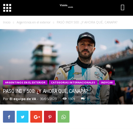
Inicio
Argentinos en el exterior
PASÓ INDY 500: ¿Y AHORA QUÉ, CANAPA?
ARGENTINOS EN EL EXTERIOR
CATEGORIAS INTERNACIONALES
INDYCAR
PASÓ INDY 500: ¿Y AHORA QUÉ, CANAPA?
Por
El equipo de VA
-
30/05/2023
1309
1