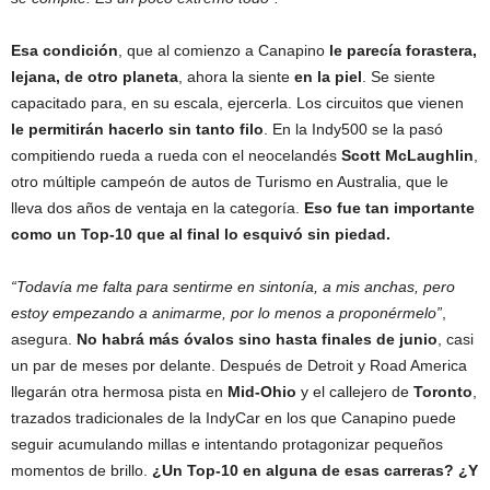
Esa condición
, que al comienzo a Canapino
le parecía forastera,
lejana, de otro planeta
, ahora la siente
en la piel
. Se siente
capacitado para, en su escala, ejercerla. Los circuitos que vienen
le permitirán hacerlo sin tanto filo
. En la Indy500 se la pasó
compitiendo rueda a rueda con el neocelandés
Scott McLaughlin
,
otro múltiple campeón de autos de Turismo en Australia, que le
lleva dos años de ventaja en la categoría.
Eso fue tan importante
como un Top-10 que al final lo esquivó sin piedad.
“Todavía me falta para sentirme en sintonía, a mis anchas, pero
estoy empezando a animarme, por lo menos a proponérmelo”
,
asegura.
No habrá más óvalos sino hasta finales de junio
, casi
un par de meses por delante. Después de Detroit y Road America
llegarán otra hermosa pista en
Mid-Ohio
y el callejero de
Toronto
,
trazados tradicionales de la IndyCar en los que Canapino puede
seguir acumulando millas e intentando protagonizar pequeños
momentos de brillo.
¿Un Top-10 en alguna de esas carreras? ¿Y