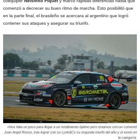
coequiper
Nelsinho Piquet
y marcó rapidas diferencias hasta que
comenzó a decrecer su buen ritmo de marcha. Esto posibilitó que
en la parte final, el brasileño se acercara al argentino que logró
contener sus ataques y asegurar su triunfo.
«Nos falta un poco para llegar a un rendimiento óptimo pero estamos cerca» comentó
Juan Angel Rosso, tras lograr con su Lynk&Co su segunda triunfo del año y el sexto en
la categoría.