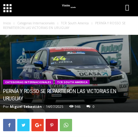
Inicio
Categorias Internacionales
TCR South America
PERNÍA Y ROSSO SE
REPARTIERON LAS VICTORIAS EN URUGUAY
CATEGORIAS INTERNACIONALES
TCR SOUTH AMERICA
PERNÍA Y ROSSO SE REPARTIERON LAS VICTORIAS EN
URUGUAY
Por
Miguel Sebastián
-
14/07/2025
946
0