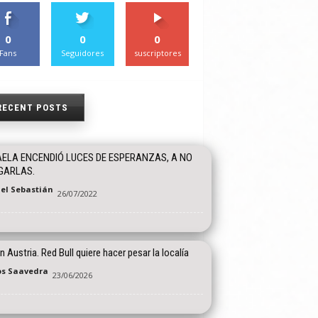
0
0
0
Fans
Seguidores
suscriptores
RECENT POSTS
ELA ENCENDIÓ LUCES DE ESPERANZAS, A NO
GARLAS.
el Sebastián
26/07/2022
n Austria. Red Bull quiere hacer pesar la localía
os Saavedra
23/06/2026