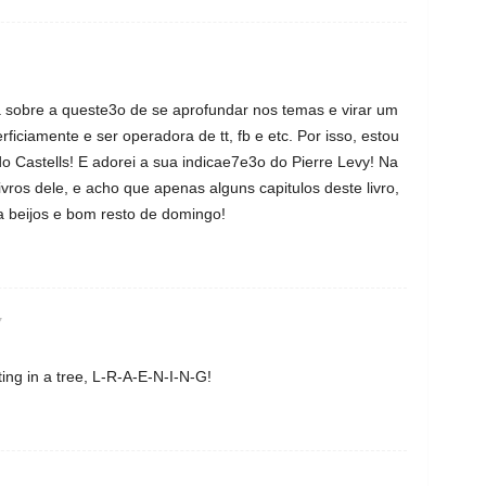
 sobre a queste3o de se aprofundar nos temas e virar um
rficiamente e ser operadora de tt, fb e etc. Por isso, estou
 do Castells! E adorei a sua indicae7e3o do Pierre Levy! Na
ivros dele, e acho que apenas alguns capitulos deste livro,
ra beijos e bom resto de domingo!
7
tting in a tree, L-R-A-E-N-I-N-G!