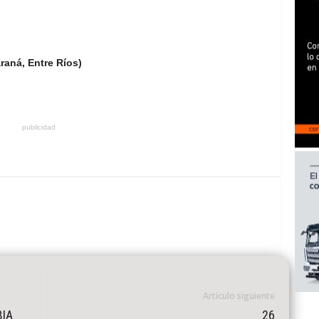
raná, Entre Ríos)
publicidad
Artículo siguiente
BIA
26