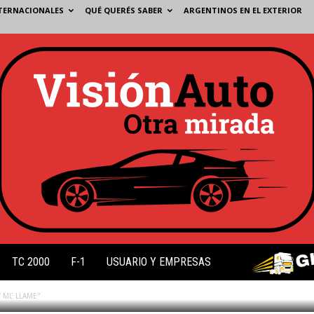
TERNACIONALES
QUÉ QUERÉS SABER
ARGENTINOS EN EL EXTERIOR
ME LLAME"
TC 2000
F-1
USUARIO Y EMPRESAS
4
 ME LLAME"