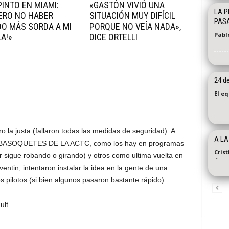
INTO EN MIAMI:
«GASTÓN VIVIÓ UNA
LA P
ERO NO HABER
SITUACIÓN MUY DIFÍCIL
PASA
O MÁS SORDA A MI
PORQUE NO VEÍA NADA»,
Pabl
A!»
DICE ORTELLI
-
24 de
El e
-
ro la justa (fallaron todas las medidas de seguridad). A
A LA
BASOQUETES DE LA ACTC, como los hay en programas
Cris
or sigue robando o girando) y otros como ultima vuelta en
-
ventin, intentaron instalar la idea en la gente de una
os pilotos (si bien algunos pasaron bastante rápido).
ult