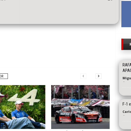
RAFA
APA
OR
Migu
-
F-1 e
Carl
-