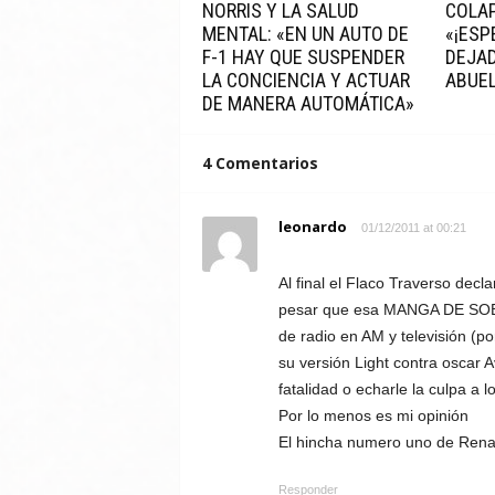
NORRIS Y LA SALUD
COLAP
MENTAL: «EN UN AUTO DE
«¡ESP
F-1 HAY QUE SUSPENDER
DEJAD
LA CONCIENCIA Y ACTUAR
ABUEL
DE MANERA AUTOMÁTICA»
4 Comentarios
leonardo
01/12/2011 at 00:21
Al final el Flaco Traverso decla
pesar que esa MANGA DE SO
de radio en AM y televisión (p
su versión Light contra oscar A
fatalidad o echarle la culpa a l
Por lo menos es mi opinión
El hincha numero uno de Rena
Responder