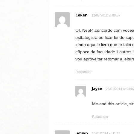
CeRen
12/07/2012 at 00:57
OI, Nepf4,concordo com vocea
esttategisra ou ficar lendo supe
lendo aquele livro que te falei
e9poca da faculdade li outros l
vou aproveitar retomar a leitu
Responder
Jayce
23/01/2014 at 03:0
Me and this article, si
Responder
Jetsyn
20/01/2014 at 11:23