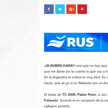
n
A
u
t
o
«SI RUBÉN DARAY
cree que no hay que h
que me llame así la cuento lo que voy a 
En la Argentina la crítica es muy fácil. E
hacer, qué se yo si es Bailando por un Au
El titular de
TC 2000, Pablo Peón
, a raíz
Falaschi
, formuló el ex campeón de la ca
callejero porteño.