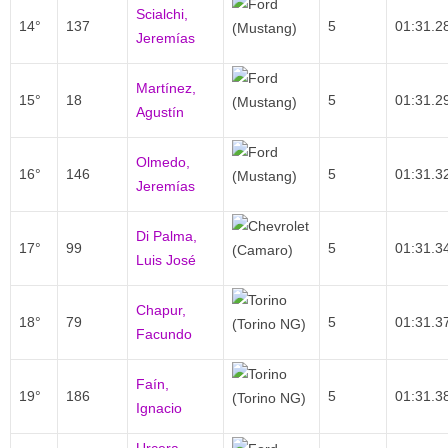
Scialchi,
14°
137
5
01:31.2
Jeremías
Martínez,
15°
18
5
01:31.2
Agustín
Olmedo,
16°
146
5
01:31.3
Jeremías
Di Palma,
17°
99
5
01:31.3
Luis José
Chapur,
18°
79
5
01:31.3
Facundo
Faín,
19°
186
5
01:31.3
Ignacio