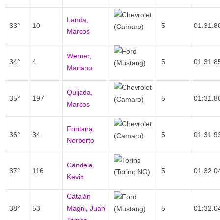
Landa,
33°
10
5
01:31.8
Marcos
Werner,
34°
4
5
01:31.8
Mariano
Quijada,
35°
197
5
01:31.8
Marcos
Fontana,
36°
34
5
01:31.9
Norberto
Candela,
37°
116
5
01:32.0
Kevin
Catalán
38°
53
Magni, Juan
5
01:32.0