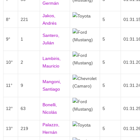
Germán
Jakos,
8°
221
5
01:31.1
Andrés
Santero,
9°
1
5
01:31.1
Julián
Lambiris,
10°
2
5
01:31.2
Mauricio
Mangoni,
11°
9
5
01:31.2
Santiago
Bonelli,
12°
63
5
01:31.2
Nicolás
Palazzo,
13°
219
5
01:31.2
Hernán