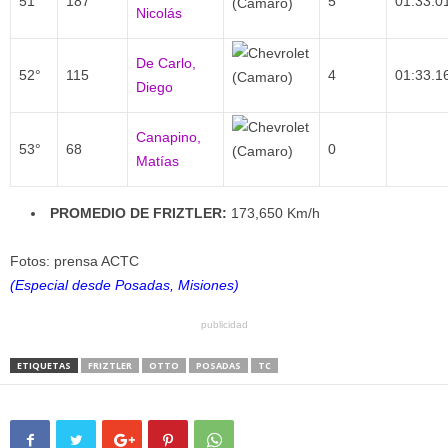
51°
187
5
01:33.0
Nicolás
De Carlo,
52°
115
4
01:33.1
Diego
Canapino,
53°
68
0
Matías
PROMEDIO DE FRIZTLER:
173,650 Km/h
Fotos: prensa ACTC
(Especial desde Posadas, Misiones)
publicidad
ETIQUETAS
FRIZTLER
OTTO
POSADAS
TC