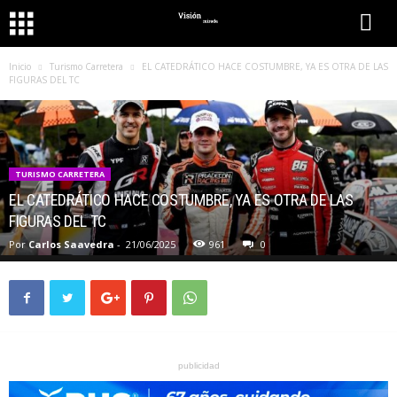
Inicio
Turismo Carretera
EL CATEDRÁTICO HACE COSTUMBRE, YA ES OTRA DE LAS
FIGURAS DEL TC
TURISMO CARRETERA
EL CATEDRÁTICO HACE COSTUMBRE, YA ES OTRA DE LAS
FIGURAS DEL TC
Por
Carlos Saavedra
-
21/06/2025
961
0
publicidad