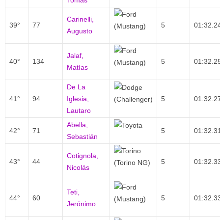
Tomás
Carinelli,
39°
77
5
01:32.2
Augusto
Jalaf,
40°
134
5
01:32.2
Matías
De La
41°
94
Iglesia,
5
01:32.2
Lautaro
Abella,
42°
71
5
01:32.3
Sebastián
Cotignola,
43°
44
5
01:32.3
Nicolás
Teti,
44°
60
5
01:32.3
Jerónimo