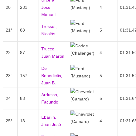
Urcera,
20°
231
José
4
01:31.4
Manuel
Trosset,
21°
88
5
01:31.4
Nicolás
Trucco,
22°
87
4
01:31.5
Juan Martín
De
23°
157
Benedictis,
5
01:31.5
Juan B.
Ardusso,
24°
83
5
01:31.6
Facundo
Ebarlín,
25°
13
4
01:31.6
Juan José