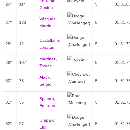
Ferrante,
26°
114
5
01:31.6
Gastón
Vázquez,
27°
123
5
01:31.7
Martín
Castellano,
28°
12
5
01:31.7
Jonatan
Martínez,
29°
107
5
01:31.7
Tobías
Alaux,
30°
75
5
01:31.7
Sergio
Spataro,
31°
36
5
01:31.7
Emiliano
Craparo,
32°
27
5
01:31.7
Elio