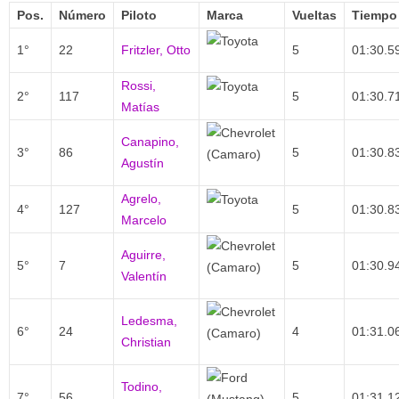
Pos.
Número
Piloto
Marca
Vueltas
Tiempo
1°
22
Fritzler, Otto
5
01:30.5
Rossi,
2°
117
5
01:30.7
Matías
Canapino,
3°
86
5
01:30.8
Agustín
Agrelo,
4°
127
5
01:30.8
Marcelo
Aguirre,
5°
7
5
01:30.9
Valentín
Ledesma,
6°
24
4
01:31.0
Christian
Todino,
7°
56
5
01:31.1