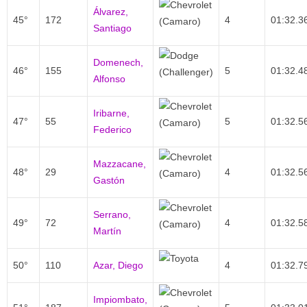
Álvarez,
45°
172
4
01:32.3
Santiago
Domenech,
46°
155
5
01:32.4
Alfonso
Iribarne,
47°
55
5
01:32.5
Federico
Mazzacane,
48°
29
4
01:32.5
Gastón
Serrano,
49°
72
4
01:32.5
Martín
50°
110
Azar, Diego
4
01:32.7
Impiombato,