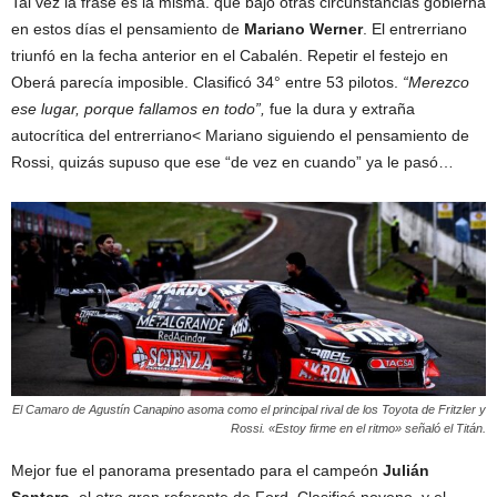
Tal vez la frase es la misma. que bajo otras circunstancias gobierna
en estos días el pensamiento de
Mariano Werner
. El entrerriano
triunfó en la fecha anterior en el Cabalén. Repetir el festejo en
Oberá parecía imposible. Clasificó 34° entre 53 pilotos.
“Merezco
ese lugar, porque fallamos en todo”,
fue la dura y extraña
autocrítica del entrerriano< Mariano siguiendo el pensamiento de
Rossi, quizás supuso que ese “de vez en cuando” ya le pasó…
El Camaro de Agustín Canapino asoma como el principal rival de los Toyota de Fritzler y
Rossi. «Estoy firme en el ritmo» señaló el Titán.
Mejor fue el panorama presentado para el campeón
Julián