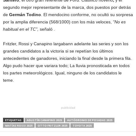
Santero
, el otro gran referente de Ford. Clasificó noveno
,
y el
segundo mejor representante de la marca, dos puestos por detrás
de
Germán Todino
. El mendocino conforme, no ocultó su sorpresa
por la amplia diferencia (568/1000) con los más veloces,
“No es
habitual en el TC”,
señaló .
Fritzler, Rossi y Canapino largabann adelante las series y son los
grandes candidatos a la victoria si se repetían los últimos
antecedentes de ganadores, iniciando la final desde la primera fila.
Algo pudo hacer que variara todo; La lluvia pronosticada en todos
los partes meteorológicos. Igual, ninguno de los candidatos le
teme.
publicidad
ETIQUETAS
AGUSTÍN CANAPINO 2025
AUTÓDROMO DE POSADAS 2025
MATÍAS ROSSI 2025
OTTO FRITZLER 2025
TOYOTA 2025