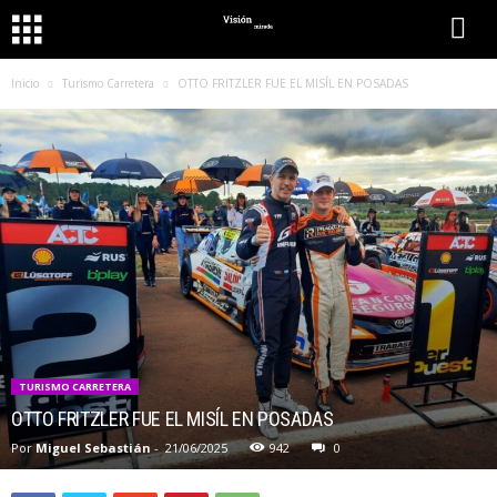
Inicio
Turismo Carretera
OTTO FRITZLER FUE EL MISÍL EN POSADAS
TURISMO CARRETERA
OTTO FRITZLER FUE EL MISÍL EN POSADAS
Por
Miguel Sebastián
-
21/06/2025
942
0