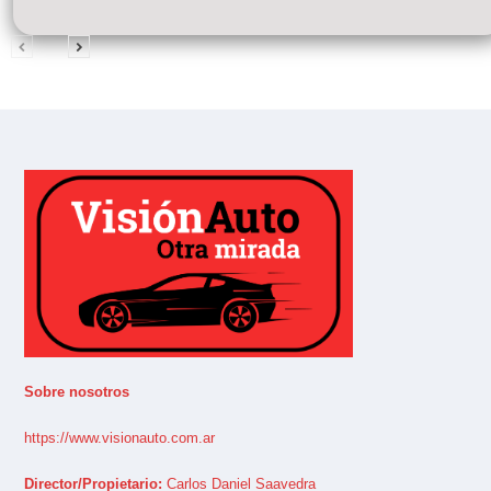
Sobre nosotros
https://www.visionauto.com.ar
Director/Propietario:
Carlos Daniel Saavedra