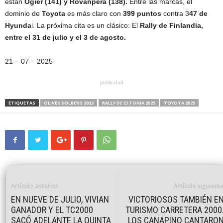
están
Ogier (141) y Rovanpera (138).
Entre las marcas, el
dominio de
Toyota
es más claro con
399 puntos
contra 3
47 de
Hyunda
i. La próxima cita es un clásico: El
Rally de Finlandia,
entre el 31 de julio y el 3 de agosto.
21 – 07 – 2025
publicidad
ETIQUETAS
OLIVER SOLBERG 2025
RALLY DE ESTONIA 2025
TOYOTA 2025
Artículo anterior
Artículo siguient
EN NUEVE DE JULIO, VIVIAN
VICTORIOSOS TAMBIÉN E
GANADOR Y EL TC2000
TURISMO CARRETERA 2000
SACÓ ADELANTE LA QUINTA
LOS CANAPINO CANTARO