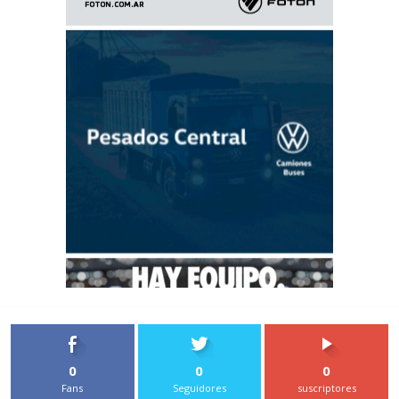
0
0
0
Fans
Seguidores
suscriptores