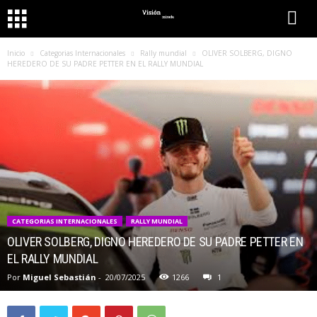
Inicio
Categorias Internacionales
Rally mundial
OLIVER SOLBERG, DIGNO
HEREDERO DE SU PADRE PETTER EN EL RALLY MUNDIAL
CATEGORIAS INTERNACIONALES
RALLY MUNDIAL
OLIVER SOLBERG, DIGNO HEREDERO DE SU PADRE PETTER EN
EL RALLY MUNDIAL
Por
Miguel Sebastián
-
20/07/2025
1266
1