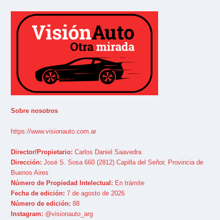
Sobre nosotros
https://www.visionauto.com.ar
Director/Propietario:
Carlos Daniel Saavedra
Dirección:
José S. Sosa 660 (2812) Capilla del Señor, Provincia de
Buenos Aires
Número de Propiedad Intelectual:
En trámite
Fecha de edición:
7 de agosto de 2026
Número de edición:
88
Instagram:
@visionauto_arg