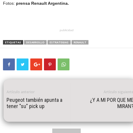
Fotos:
prensa Renault Argentina.
publicidad
ETIQUETAS
DESARROLLO
ESTRATEGIAS
RENAULT
Artículo anterior
Artículo siguient
Peugeot también apunta a
¿Y A MI POR QUE M
tener "su" pick up
MIRAN