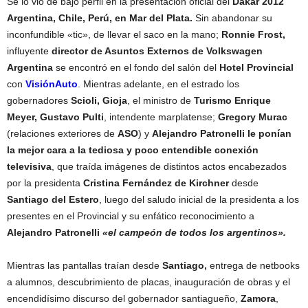
Se lo vio de bajo perfil en la presentación oficial del
Dakar 2012
Argentina, Chile, Perú, en Mar del Plata.
Sin abandonar su
inconfundible «tic», de llevar el saco en la mano;
Ronnie Frost,
influyente
director de Asuntos Externos de Volkswagen
Argentina
se encontró en el fondo del salón del
Hotel Provincial
con
VisiónAuto
. Mientras adelante, en el estrado los
gobernadores
Scioli, Gioja
, el ministro de
Turismo Enrique
Meyer, Gustavo Pulti
, intendente marplatense;
Gregory Murac
(relaciones exteriores de
ASO
) y
Alejandro Patronelli le ponían
la mejor cara a la tediosa y poco entendible conexión
televisiva
, que traída imágenes de distintos actos encabezados
por la presidenta
Cristina Fernández de Kirchner
desde
Santiago del Estero
, luego del saludo inicial de la presidenta a los
presentes en el Provincial y su enfático reconocimiento a
Alejandro Patronelli
«el campeón de todos los argentinos».
Mientras las pantallas traían desde
Santiago,
entrega de netbooks
a alumnos, descubrimiento de placas, inauguración de obras y el
encendidísimo discurso del gobernador santiagueño,
Zamora
,