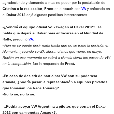
agradeciendo y clamando a mas no poder por la postulación de
Cristina a la reelección
,
Frost
en el
touch
con
VA
y enfocado en
el
Dakar 2012
dejó algunas pastillitas intereresantes.
-¿Vendrá el equipo oficial Volkswagen al Dakar 2012?, se
habla que dejará el Dakar para enfocarse en el Mundial de
Rally,
preguntó
VA.
–
Aún no se puede decir nada hasta que no se tome la decisión en
Alemania, ¿cuando será?, ahora, el mes que viene, en mayo.
Recién en ese momento se sabrá a ciencia cierta los pasos de VW
en la competición
, fue la respuesta de
Frost.
-En caso de desistir de participar VW con su poderosa
armada, ¿podría pasar la representación a equipos privados
que tomarían los Race Touareg?.
-No lo sé, no lo sé.
-¿Podría apoyar VW Argentina a pilotos que corran el Dakar
2012 con camionetas Amarok?.