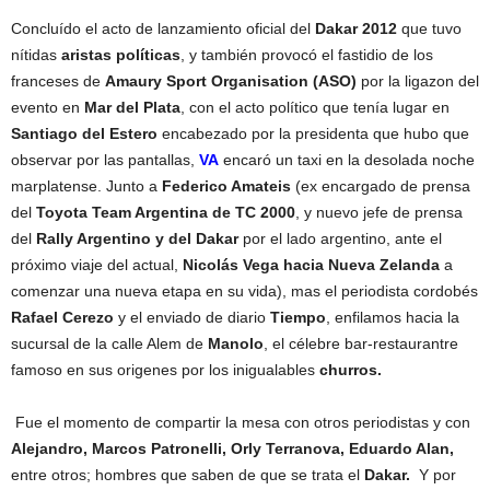
Concluído el acto de lanzamiento oficial del
Dakar 2012
que tuvo
nítidas
aristas políticas
, y también provocó el fastidio de los
franceses de
Amaury Sport Organisation (ASO)
por la ligazon del
evento en
Mar del Plata
, con el acto político que tenía lugar en
Santiago del Estero
encabezado por la presidenta que hubo que
observar por las pantallas,
VA
encaró un taxi en la desolada noche
marplatense. Junto a
Federico Amateis
(ex encargado de prensa
del
Toyota Team Argentina de TC 2000
, y nuevo jefe de prensa
del
Rally Argentino y del Dakar
por el lado argentino, ante el
próximo viaje del actual,
Nicolás Vega hacia Nueva Zelanda
a
comenzar una nueva etapa en su vida), mas el periodista cordobés
Rafael Cerezo
y el enviado de diario
Tiempo
, enfilamos hacia la
sucursal de la calle Alem de
Manolo
, el célebre bar-restaurantre
famoso en sus origenes por los inigualables
churros.
Fue el momento de compartir la mesa con otros periodistas y con
Alejandro, Marcos Patronelli, Orly Terranova, Eduardo Alan,
entre otros; hombres que saben de que se trata el
Dakar.
Y por