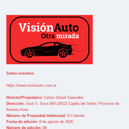
Sobre nosotros
https://www.visionauto.com.ar
Director/Propietario:
Carlos Daniel Saavedra
Dirección:
José S. Sosa 660 (2812) Capilla del Señor, Provincia de
Buenos Aires
Número de Propiedad Intelectual:
En trámite
Fecha de edición:
8 de agosto de 2026
Número de edición:
88