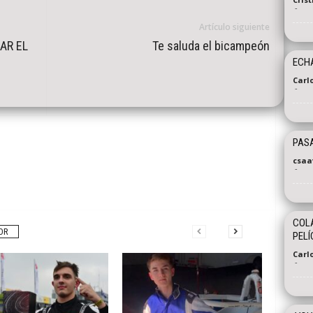
-
Artículo siguiente
AR EL
Te saluda el bicampeón
ECHA
Carl
-
PASA
csaa
-
COLA
OR
PELÍ
Carl
-