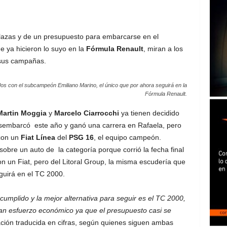
lazas y de un presupuesto para embarcarse en el
e ya hicieron lo suyo en la
Fórmula Renault
, miran a los
 sus campañas.
dos con el subcampeón Emiliano Marino, el único que por ahora seguirá en la
Fórmula Renault.
Martin Moggia
y
Marcelo Ciarrocchi
ya tienen decidido
sembarcó este año y ganó una carrera en Rafaela, pero
 con un
Fiat Línea
del
PSG 16
, el equipo campeón.
obre un auto de la categoría porque corrió la fecha final
on un Fiat, pero del Litoral Group, la misma escudería que
guirá en el TC 2000.
cumplido y la mejor alternativa para seguir es el TC 2000,
an esfuerzo económico ya que el presupuesto casi se
ación traducida en cifras, según quienes siguen ambas