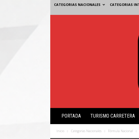
CATEGORIAS NACIONALES
CATEGORIAS IN
V
PORTADA
TURISMO CARRETERA
i
s
i
Inicio
Categorías Nacionales
Fórmula Nacional
ó