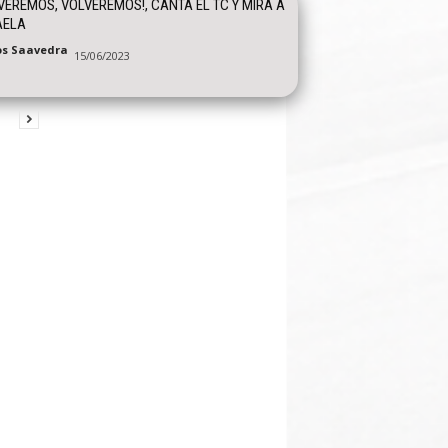
VEREMOS, VOLVEREMOS!, CANTA EL TC Y MIRA A
AELA
os Saavedra
15/06/2023