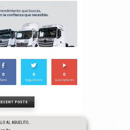
0
0
0
Fans
Seguidores
suscriptores
RECENT POSTS
LO AL ABUELITO…
tian Re