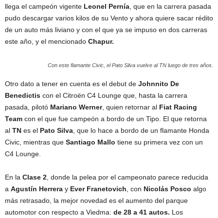
llega el campeón vigente
Leonel Pernía
, que en la carrera pasada
pudo descargar varios kilos de su Vento y ahora quiere sacar rédito
de un auto más liviano y con el que ya se impuso en dos carreras
este año, y el mencionado
Chapur.
Con este flamante Civic, el Pato Silva vuelve al TN luego de tres años.
Otro dato a tener en cuenta es el debut de
Johnnito De
Benedictis
con el Citroën C4 Lounge que, hasta la carrera
pasada, pilotó
Mariano Werner
, quien retornar al
Fiat Racing
Team
con el que fue campeón a bordo de un Tipo. El que retorna
al
TN
es el
Pato Silva
, que lo hace a bordo de un flamante Honda
Civic, mientras que
Santiago Mallo
tiene su primera vez con un
C4 Lounge.
En la
Clase 2
, donde la pelea por el campeonato parece reducida
a
Agustín Herrera
y
Ever Franetovich
, con
Nicolás Posco
algo
más retrasado, la mejor novedad es el aumento del parque
automotor con respecto a Viedma:
de 28 a 41 autos.
Los