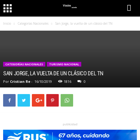
Inicio
Categorías Nacionales
San Jorge, la vuelta de un clásico del TN
CATEGORÍAS NACIONALES
TURISMO NACIONAL
SAN JORGE, LA VUELTA DE UN CLÁSICO DEL TN
Por
Cristian Re
-
16/10/2019
1816
0
publicidad