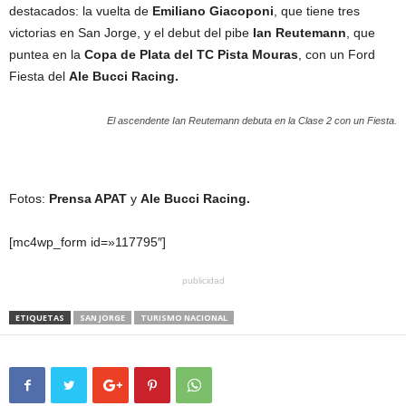
destacados: la vuelta de
Emiliano Giacoponi
, que tiene tres
victorias en San Jorge, y el debut del pibe
Ian Reutemann
, que
puntea en la
Copa de Plata del TC Pista Mouras
, con un Ford
Fiesta del
Ale Bucci Racing.
El ascendente Ian Reutemann debuta en la Clase 2 con un Fiesta.
Fotos:
Prensa APAT
y
Ale Bucci Racing.
[mc4wp_form id=»117795″]
publicidad
ETIQUETAS
SAN JORGE
TURISMO NACIONAL