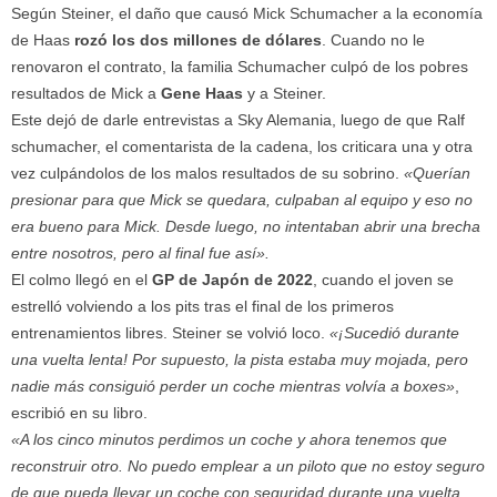
Según Steiner, el daño que causó Mick Schumacher a la economía
de Haas
rozó los dos millones de dólares
. Cuando no le
renovaron el contrato, la familia Schumacher culpó de los pobres
resultados de Mick a
Gene Haas
y a Steiner.
Este dejó de darle entrevistas a Sky Alemania, luego de que Ralf
schumacher, el comentarista de la cadena, los criticara una y otra
vez culpándolos de los malos resultados de su sobrino.
«Querían
presionar para que Mick se quedara, culpaban al equipo y eso no
era bueno para Mick. Desde luego, no intentaban abrir una brecha
entre nosotros, pero al final fue así».
El colmo llegó en el
GP de Japón de 2022
, cuando el joven se
estrelló volviendo a los pits tras el final de los primeros
entrenamientos libres. Steiner se volvió loco.
«¡Sucedió durante
una vuelta lenta! Por supuesto, la pista estaba muy mojada, pero
nadie más consiguió perder un coche mientras volvía a boxes»
,
escribió en su libro.
«A los cinco minutos perdimos un coche y ahora tenemos que
reconstruir otro. No puedo emplear a un piloto que no estoy seguro
de que pueda llevar un coche con seguridad durante una vuelta