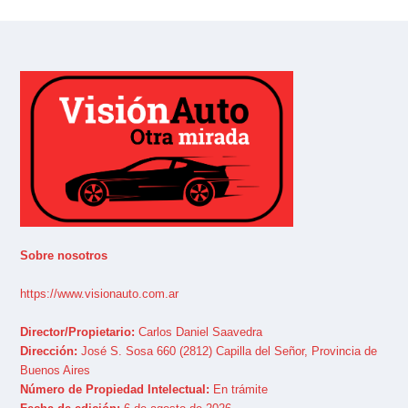
Sobre nosotros
https://www.visionauto.com.ar
Director/Propietario:
Carlos Daniel Saavedra
Dirección:
José S. Sosa 660 (2812) Capilla del Señor, Provincia de
Buenos Aires
Número de Propiedad Intelectual:
En trámite