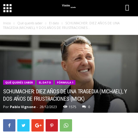
Inicio
Qué querés saber
El dato
SCHUMACHER: DIEZ AÑOS DE UNA
TRAGEDIA (MICHAEL), Y DOS AÑOS DE FRUSTRACIONES...
QUÉ QUERÉS SABER
EL DATO
FÓRMULA 1
SCHUMACHER: DIEZ AÑOS DE UNA TRAGEDIA (MICHAEL), Y
DOS AÑOS DE FRUSTRACIONES (MICK)
Por
Pablo Vignone
-
28/12/2023
1575
0