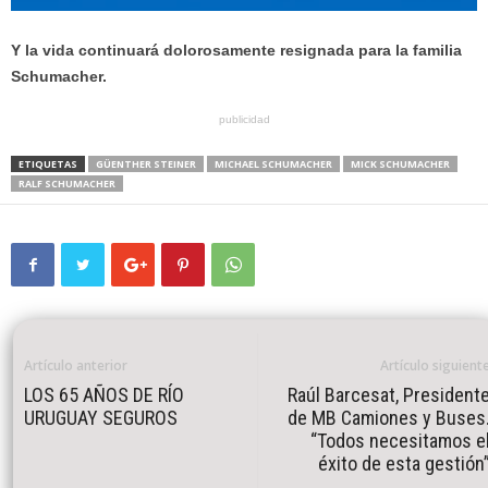
Y la vida continuará dolorosamente resignada para la familia
Schumacher.
publicidad
ETIQUETAS
GÜENTHER STEINER
MICHAEL SCHUMACHER
MICK SCHUMACHER
RALF SCHUMACHER
Artículo anterior
Artículo siguient
LOS 65 AÑOS DE RÍO
Raúl Barcesat, President
URUGUAY SEGUROS
de MB Camiones y Buses
“Todos necesitamos e
éxito de esta gestión