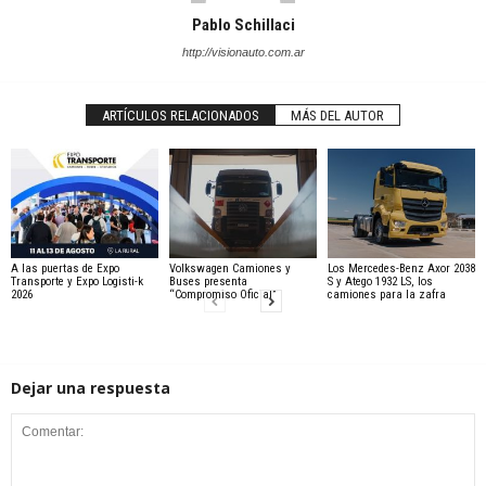
Pablo Schillaci
http://visionauto.com.ar
ARTÍCULOS RELACIONADOS
MÁS DEL AUTOR
A las puertas de Expo
Volkswagen Camiones y
Los Mercedes-Benz Axor 2038
Transporte y Expo Logisti-k
Buses presenta
S y Atego 1932 LS, los
2026
“Compromiso Oficial”
camiones para la zafra
Dejar una respuesta