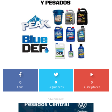
0
0
0
Fans
Seguidores
suscriptores
- Advertisement -