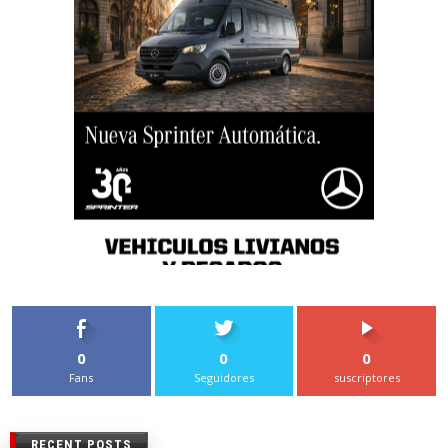
0
0
0
Fans
Seguidores
suscriptores
RECENT POSTS