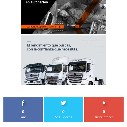
0
0
0
Fans
Seguidores
suscriptores