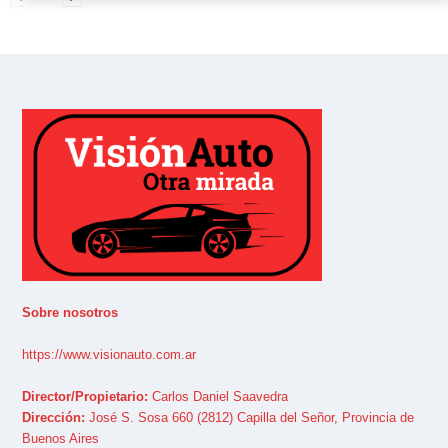
Sobre nosotros
https://www.visionauto.com.ar
Director/Propietario:
Carlos Daniel Saavedra
Dirección:
José S. Sosa 660 (2812) Capilla del Señor, Provincia de
Buenos Aires