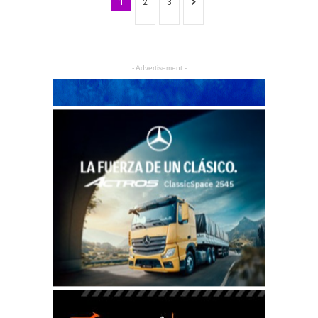
1
2
3
- Advertisement -