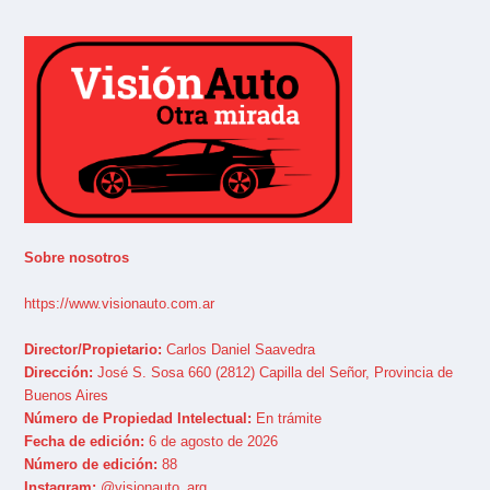
Sobre nosotros
https://www.visionauto.com.ar
Director/Propietario:
Carlos Daniel Saavedra
Dirección:
José S. Sosa 660 (2812) Capilla del Señor, Provincia de
Buenos Aires
Número de Propiedad Intelectual:
En trámite
Fecha de edición:
6 de agosto de 2026
Número de edición:
88
Instagram:
@visionauto_arg