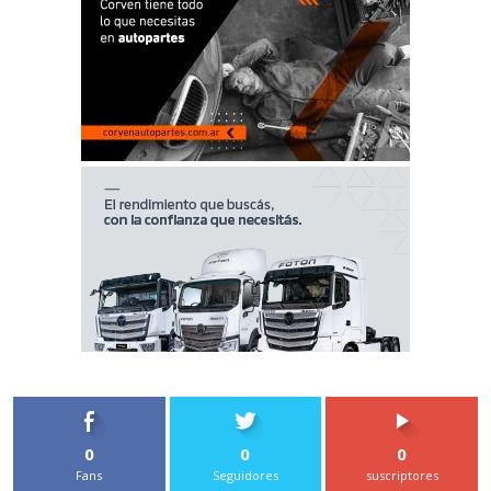
0
0
0
Fans
Seguidores
suscriptores