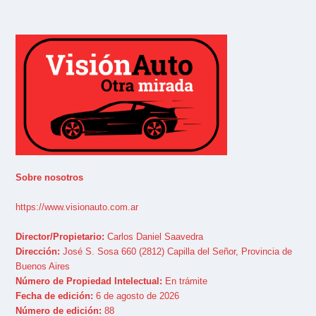
Sobre nosotros
https://www.visionauto.com.ar
Director/Propietario:
Carlos Daniel Saavedra
Dirección:
José S. Sosa 660 (2812) Capilla del Señor, Provincia de
Buenos Aires
Número de Propiedad Intelectual:
En trámite
Fecha de edición:
6 de agosto de 2026
Número de edición:
88