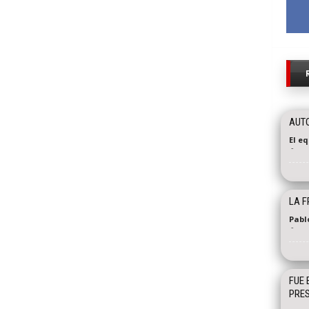
AUT
El e
-
LA F
Pabl
-
FUE 
PRES