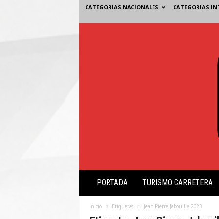
CATEGORIAS NACIONALES
CATEGORIAS IN
V
PORTADA
TURISMO CARRETERA
i
s
i
Inicio
Etiquetas
Jean Pierre Jabouille 2023.
ó