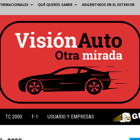
TERNACIONALES
QUÉ QUERÉS SABER
ARGENTINOS EN EL EXTERIOR
TC 2000
F-1
USUARIO Y EMPRESAS