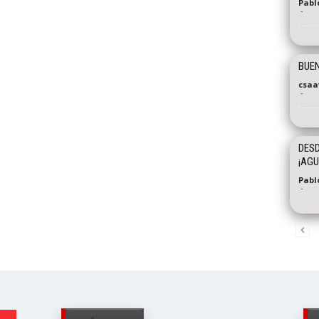
Pabl
-
BUEN
csaa
-
DESD
¡AGU
Pabl
-