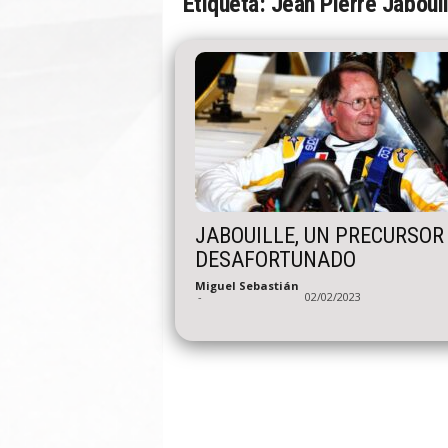
Etiqueta: Jean Pierre Jaboui
n
A
u
t
o
JABOUILLE, UN PRECURSOR
DESAFORTUNADO
Miguel Sebastián
-
02/02/2023