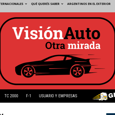
TERNACIONALES
QUÉ QUERÉS SABER
ARGENTINOS EN EL EXTERIOR
TC 2000
F-1
USUARIO Y EMPRESAS