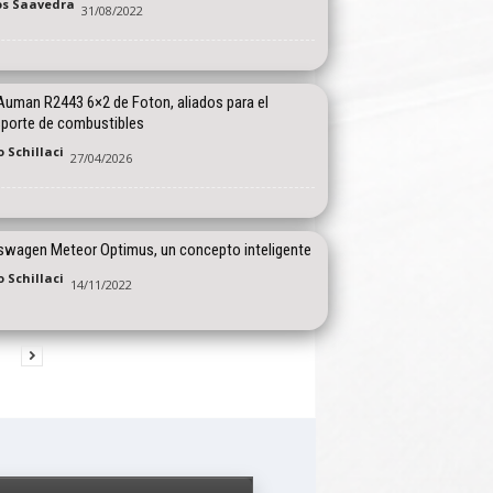
os Saavedra
31/08/2022
Auman R2443 6×2 de Foton, aliados para el
sporte de combustibles
 Schillaci
27/04/2026
swagen Meteor Optimus, un concepto inteligente
 Schillaci
14/11/2022