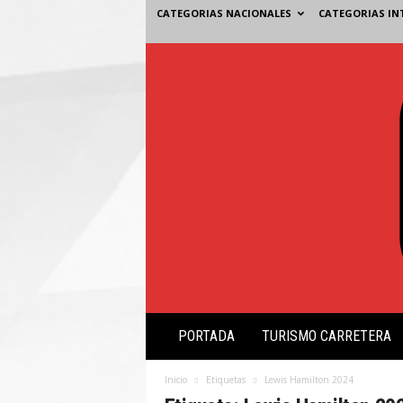
CATEGORIAS NACIONALES
CATEGORIAS IN
V
PORTADA
TURISMO CARRETERA
i
s
i
Inicio
Etiquetas
Lewis Hamilton 2024
ó