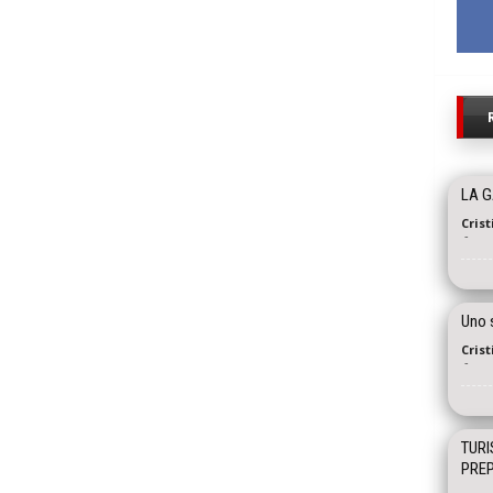
LA G
Cris
-
Uno s
Cris
-
TURI
PREP