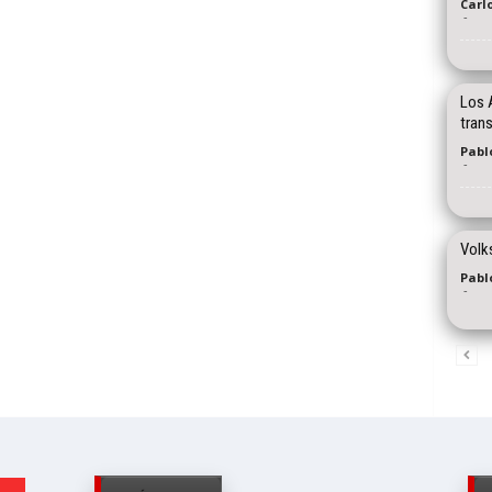
Carl
-
Los 
tran
Pablo
-
Volk
Pablo
-