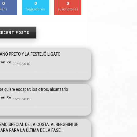
0
0
0
Fans
Seguidores
suscriptores
RECENT POSTS
ANÓ PRETO Y LA FESTEJÓ LIGATO
tian Re
09/10/2016
e quiere escapar; los otros, alcanzarlo
tian Re
16/10/2015
SMO SPECIAL DE LA COSTA. ALBERGHINI SE
ARA PARA LA ÚLTIMA DE LA FASE...