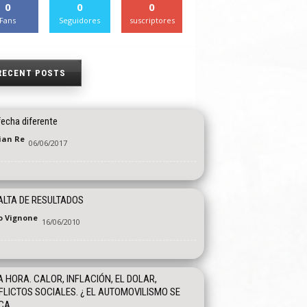
0
0
0
Fans
Seguidores
suscriptores
RECENT POSTS
fecha diferente
tian Re
06/06/2017
ALTA DE RESULTADOS
o Vignone
16/06/2010
A HORA. CALOR, INFLACIÓN, EL DOLAR,
LICTOS SOCIALES. ¿ EL AUTOMOVILISMO SE
A...