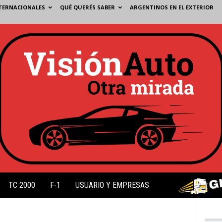
TERNACIONALES
QUÉ QUERÉS SABER
ARGENTINOS EN EL EXTERIOR
TC 2000
F-1
USUARIO Y EMPRESAS