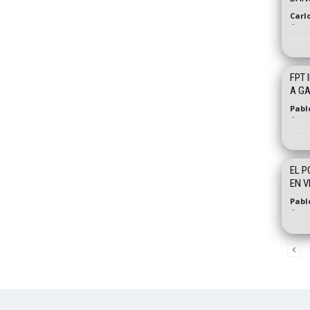
Carl
-
FPT 
A GA
Pablo
-
EL P
EN V
Pabl
-