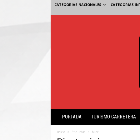
CATEGORIAS NACIONALES
CATEGORIAS IN
V
PORTADA
TURISMO CARRETERA
i
s
i
Inicio
Etiquetas
Miori
ó