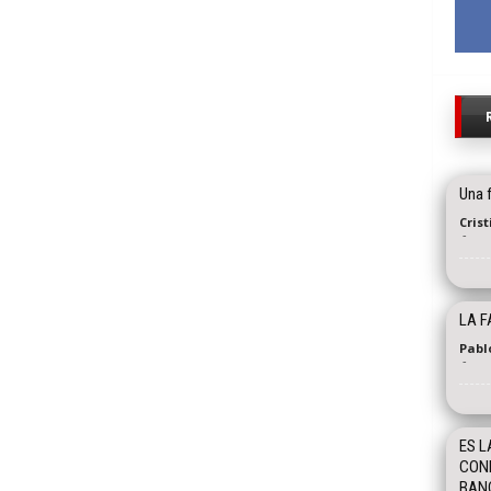
Una 
Cris
-
LA F
Pabl
-
ES L
CONF
BANC