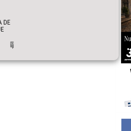
A DE
UE
17