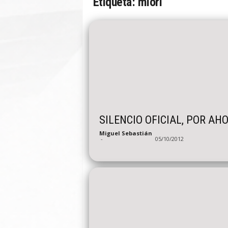
Etiqueta: miori
n
A
u
t
o
SILENCIO OFICIAL, POR AH
Miguel Sebastián
-
05/10/2012