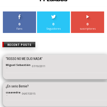
0
0
0
Fans
Seguidores
suscriptores
RECENT POSTS
“ROSSO NO ME DIJO NADA”
Miguel Sebastián
07/10/2011
-
¿En serio Bernie?
csaavedra
06/07/2015
-