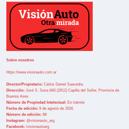
Sobre nosotros
https://www.visionauto.com.ar
Director/Propietario:
Carlos Daniel Saavedra
Dirección:
José S. Sosa 660 (2812) Capilla del Señor, Provincia de
Buenos Aires
Número de Propiedad Intelectual:
En trámite
Fecha de edición:
9 de agosto de 2026
Número de edición:
88
Instagram:
@visionauto_arg
Facebook:
/visionautoarg