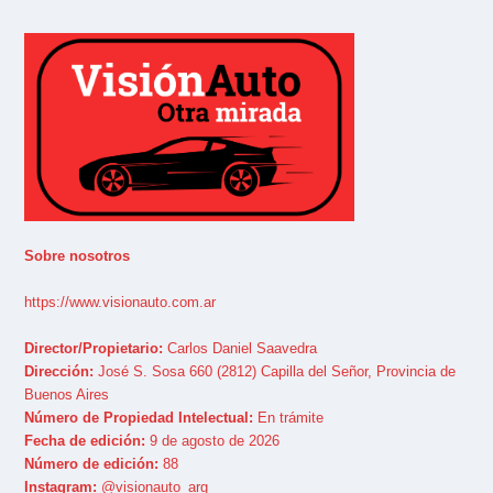
Sobre nosotros
https://www.visionauto.com.ar
Director/Propietario:
Carlos Daniel Saavedra
Dirección:
José S. Sosa 660 (2812) Capilla del Señor, Provincia de
Buenos Aires
Número de Propiedad Intelectual:
En trámite
Fecha de edición:
9 de agosto de 2026
Número de edición:
88
Instagram:
@visionauto_arg