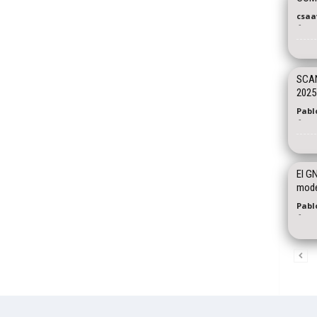
csaa
-
SCAN
2025
Pablo
-
El G
mode
Pablo
-