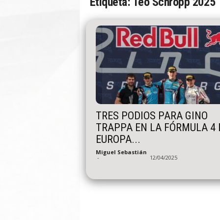
Etiqueta: Teo Schropp 2025
n
A
u
t
o
TRES PODIOS PARA GINO
TRAPPA EN LA FÓRMULA 4 
EUROPA...
Miguel Sebastián
-
12/04/2025