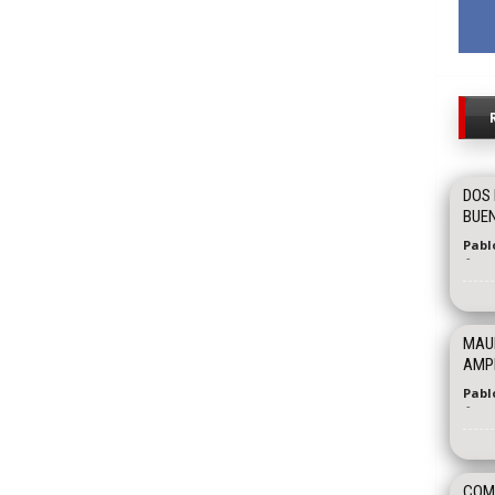
DOS 
BUEN
Pabl
-
MAUR
AMPL
Pabl
-
COMO