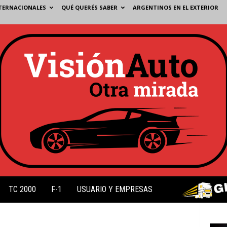
TERNACIONALES
QUÉ QUERÉS SABER
ARGENTINOS EN EL EXTERIOR
TC 2000
F-1
USUARIO Y EMPRESAS