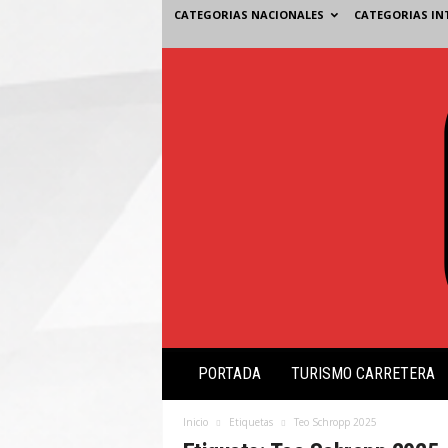
CATEGORIAS NACIONALES
CATEGORIAS IN
V
PORTADA
TURISMO CARRETERA
i
s
i
Inicio
Etiquetas
Teo Schropp 2025
ó