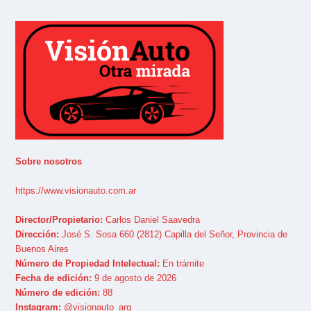
Sobre nosotros
https://www.visionauto.com.ar
Director/Propietario:
Carlos Daniel Saavedra
Dirección:
José S. Sosa 660 (2812) Capilla del Señor, Provincia de
Buenos Aires
Número de Propiedad Intelectual:
En trámite
Fecha de edición:
9 de agosto de 2026
Número de edición:
88
Instagram:
@visionauto_arg