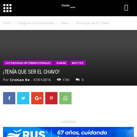
Inicio
Categorias Internacionales
Dakar
¡Tenía que ser el Chavo!
CATEGORIAS INTERNACIONALES
DAKAR
MOTOS
¡TENÍA QUE SER EL CHAVO!
Por
Cristian Re
-
07/01/2016
1741
0
publicidad