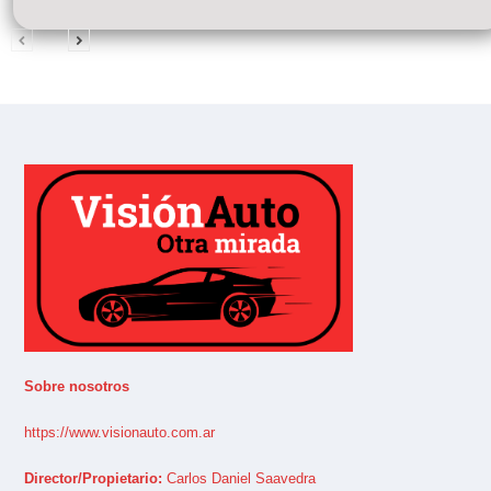
Sobre nosotros
https://www.visionauto.com.ar
Director/Propietario:
Carlos Daniel Saavedra