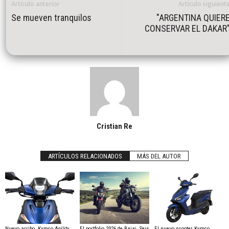
Artículo anterior
Artículo siguient
Se mueven tranquilos
"ARGENTINA QUIER
CONSERVAR EL DAKAR
Cristian Re
ARTÍCULOS RELACIONADOS
MÁS DEL AUTOR
Nuevo arribo, Kymco Agility
El portfolio 2026 de Bajaj. Seis
El nuevo scooter Kymco