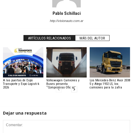
Pablo Schillaci
http://visionauto.com.ar
ARTÍCULOS RELACIONADOS
MÁS DEL AUTOR
A las puertas de Expo
Volkswagen Camiones y
Los Mercedes-Benz Axor 2038
Transporte y Expo Logisti-k
Buses presenta
S y Atego 1932 LS, los
2026
“Compromiso Oficial”
camiones para la zafra
Dejar una respuesta