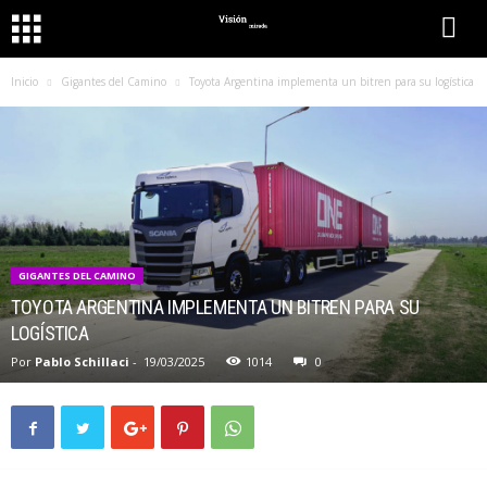
Inicio
Gigantes del Camino
Toyota Argentina implementa un bitren para su logística
GIGANTES DEL CAMINO
TOYOTA ARGENTINA IMPLEMENTA UN BITREN PARA SU
LOGÍSTICA
Por
Pablo Schillaci
-
19/03/2025
1014
0