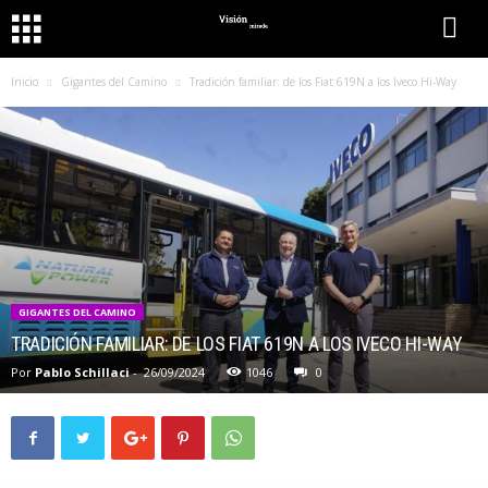
Inicio
Gigantes del Camino
Tradición familiar: de los Fiat 619N a los Iveco Hi-Way
GIGANTES DEL CAMINO
TRADICIÓN FAMILIAR: DE LOS FIAT 619N A LOS IVECO HI-WAY
Por
Pablo Schillaci
-
26/09/2024
1046
0