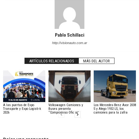
Pablo Schillaci
http://visionauto.com.ar
ARTÍCULOS RELACIONADOS
MÁS DEL AUTOR
A las puertas de Expo
Volkswagen Camiones y
Los Mercedes-Benz Axor 2038
Transporte y Expo Logisti-k
Buses presenta
S y Atego 1932 LS, los
2026
“Compromiso Oficial”
camiones para la zafra