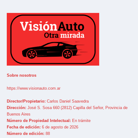
Sobre nosotros
https://www.visionauto.com.ar
Director/Propietario:
Carlos Daniel Saavedra
Dirección:
José S. Sosa 660 (2812) Capilla del Señor, Provincia de
Buenos Aires
Número de Propiedad Intelectual:
En trámite
Fecha de edición:
6 de agosto de 2026
Número de edición:
88