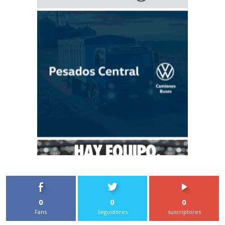
0
0
0
Fans
Seguidores
suscriptores