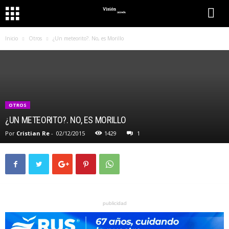
Inicio
Otros
¿Un meteorito?. No, es Morillo
OTROS
¿UN METEORITO?. NO, ES MORILLO
Por
Cristian Re
-
02/12/2015
1429
1
publicidad