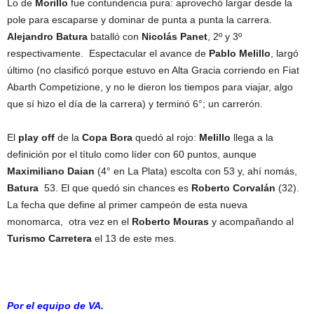
Lo de
Morillo
fue contundencia pura: aprovechó largar desde la
pole para escaparse y dominar de punta a punta la carrera.
Alejandro Batura
batalló con
Nicolás Panet
, 2º y 3º
respectivamente. Espectacular el avance de
Pablo Melillo
, largó
último (no clasificó porque estuvo en Alta Gracia corriendo en Fiat
Abarth Competizione, y no le dieron los tiempos para viajar, algo
que sí hizo el día de la carrera) y terminó 6°; un carrerón.
El
play off
de la
Copa Bora
quedó al rojo:
Melillo
llega a la
definición por el título como líder con 60 puntos, aunque
Maximiliano Daian
(4° en La Plata) escolta con 53 y, ahí nomás,
Batura
53. El que quedó sin chances es
Roberto Corvalán
(32).
La fecha que define al primer campeón de esta nueva
monomarca, otra vez en el
Roberto Mouras
y acompañando al
Turismo Carretera
el 13 de este mes.
Por el equipo de VA.