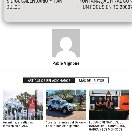
SIDRA, CALENDARIO Y PAN
FONTANA ¿AL FINAL CO
DULCE
UN FOCUS EN TC 2000
Pablo Vignone
ARTÍCULOS RELACIONADOS
MÁS DEL AUTOR
Argentina, el rally raid
“Las Cenicientas del Dakar –
LUCIANO BENAVIDES, EL
también en el ADN
La otra misión argentina”
DAKAR SUYO. CONVICCIÓN,
GARRA Y LOS MENISCOS