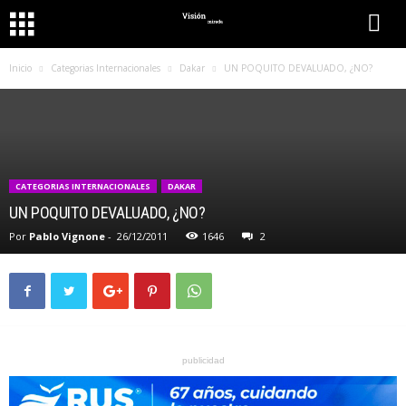
Inicio
Categorias Internacionales
Dakar
UN POQUITO DEVALUADO, ¿NO?
CATEGORIAS INTERNACIONALES
DAKAR
UN POQUITO DEVALUADO, ¿NO?
Por
Pablo Vignone
-
26/12/2011
1646
2
publicidad