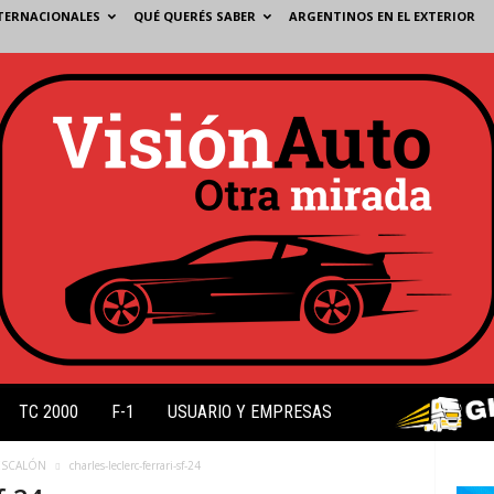
TERNACIONALES
QUÉ QUERÉS SABER
ARGENTINOS EN EL EXTERIOR
TC 2000
F-1
USUARIO Y EMPRESAS
ESCALÓN
charles-leclerc-ferrari-sf-24