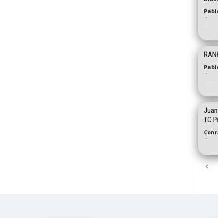
Pablo
-
RANK
Pabl
-
Juans
TC P
Conr
-