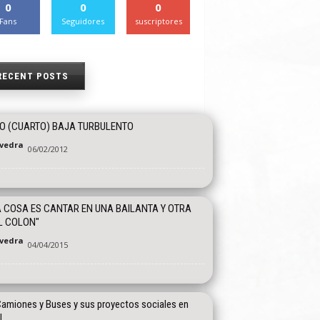
0
0
0
Fans
Seguidores
suscriptores
RECENT POSTS
IO (CUARTO) BAJA TURBULENTO
vedra
06/02/2012
 COSA ES CANTAR EN UNA BAILANTA Y OTRA
L COLON"
vedra
04/04/2015
amiones y Buses y sus proyectos sociales en
l