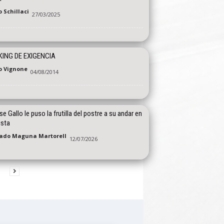
 Schillaci
27/03/2025
ING DE EXIGENCIA
o Vignone
04/08/2014
e Gallo le puso la frutilla del postre a su andar en
ista
ado Maguna Martorell
12/07/2026