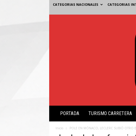
CATEGORIAS NACIONALES
CATEGORIAS IN
V
PORTADA
TURISMO CARRETERA
i
s
i
Inicio
POLE EN MÓNACO, LECLERC SUBIÓ OTRO 
ó