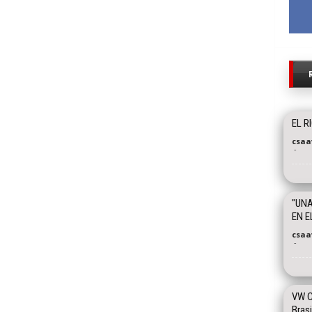
EL R
csaa
-
"UNA
EN E
csaa
-
VW C
Brasi